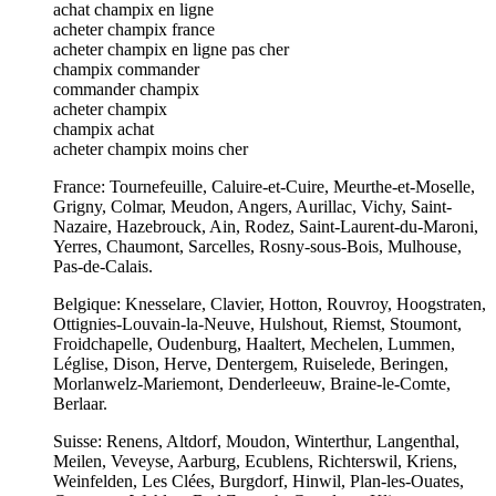
achat champix en ligne
acheter champix france
acheter champix en ligne pas cher
champix commander
commander champix
acheter champix
champix achat
acheter champix moins cher
France: Tournefeuille, Caluire-et-Cuire, Meurthe-et-Moselle,
Grigny, Colmar, Meudon, Angers, Aurillac, Vichy, Saint-
Nazaire, Hazebrouck, Ain, Rodez, Saint-Laurent-du-Maroni,
Yerres, Chaumont, Sarcelles, Rosny-sous-Bois, Mulhouse,
Pas-de-Calais.
Belgique: Knesselare, Clavier, Hotton, Rouvroy, Hoogstraten,
Ottignies-Louvain-la-Neuve, Hulshout, Riemst, Stoumont,
Froidchapelle, Oudenburg, Haaltert, Mechelen, Lummen,
Léglise, Dison, Herve, Dentergem, Ruiselede, Beringen,
Morlanwelz-Mariemont, Denderleeuw, Braine-le-Comte,
Berlaar.
Suisse: Renens, Altdorf, Moudon, Winterthur, Langenthal,
Meilen, Veveyse, Aarburg, Ecublens, Richterswil, Kriens,
Weinfelden, Les Clées, Burgdorf, Hinwil, Plan-les-Ouates,