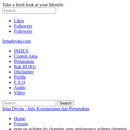
Take a fresh look at your lifestyle.
Likes
Followers
Followers
Irmadevita.com
INDEX
Contoh Akta
Pertanahan
Rak BUKU
Disclaimer
Profile
F A Q
Audio
Video
Irma Devita - Info Kenotariatan dan Pertanahan
Home
Forums
peut on acheter du champix sans ordonnance acheter champix