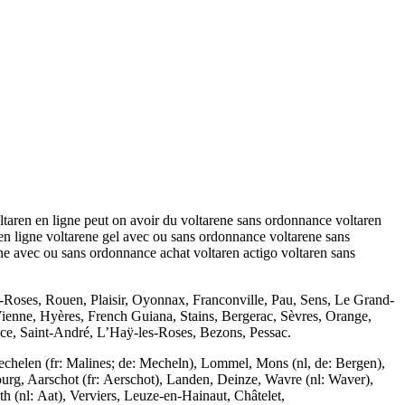
taren en ligne peut on avoir du voltarene sans ordonnance voltaren
 en ligne voltarene gel avec ou sans ordonnance voltarene sans
 avec ou sans ordonnance achat voltaren actigo voltaren sans
oses, Rouen, Plaisir, Oyonnax, Franconville, Pau, Sens, Le Grand-
 Vienne, Hyères, French Guiana, Stains, Bergerac, Sèvres, Orange,
ice, Saint-André, L’Haÿ-les-Roses, Bezons, Pessac.
Mechelen (fr: Malines; de: Mecheln), Lommel, Mons (nl, de: Bergen),
urg, Aarschot (fr: Aerschot), Landen, Deinze, Wavre (nl: Waver),
(nl: Aat), Verviers, Leuze-en-Hainaut, Châtelet,