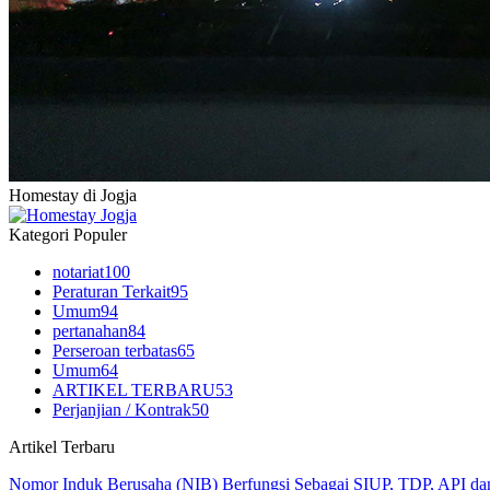
Homestay di Jogja
Kategori Populer
notariat
100
Peraturan Terkait
95
Umum
94
pertanahan
84
Perseroan terbatas
65
Umum
64
ARTIKEL TERBARU
53
Perjanjian / Kontrak
50
Artikel Terbaru
Nomor Induk Berusaha (NIB) Berfungsi Sebagai SIUP, TDP, API d