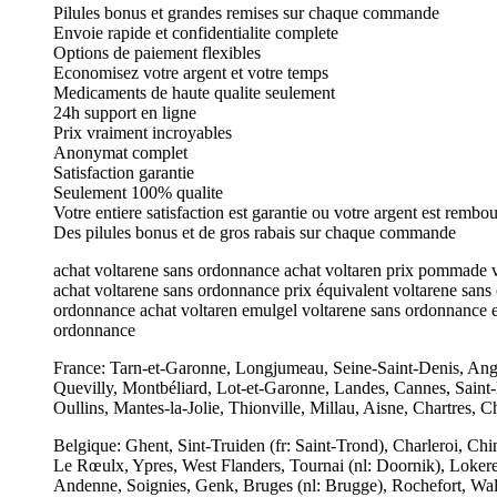
Pilules bonus et grandes remises sur chaque commande
Envoie rapide et confidentialite complete
Options de paiement flexibles
Economisez votre argent et votre temps
Medicaments de haute qualite seulement
24h support en ligne
Prix vraiment incroyables
Anonymat complet
Satisfaction garantie
Seulement 100% qualite
Votre entiere satisfaction est garantie ou votre argent est rembo
Des pilules bonus et de gros rabais sur chaque commande
achat voltarene sans ordonnance achat voltaren prix pommade v
achat voltarene sans ordonnance prix équivalent voltarene sans 
ordonnance achat voltaren emulgel voltarene sans ordonnance 
ordonnance
France: Tarn-et-Garonne, Longjumeau, Seine-Saint-Denis, Ang
Quevilly, Montbéliard, Lot-et-Garonne, Landes, Cannes, Saint-L
Oullins, Mantes-la-Jolie, Thionville, Millau, Aisne, Chartres
Belgique: Ghent, Sint-Truiden (fr: Saint-Trond), Charleroi, Ch
Le Rœulx, Ypres, West Flanders, Tournai (nl: Doornik), Lokere
Andenne, Soignies, Genk, Bruges (nl: Brugge), Rochefort, Wal