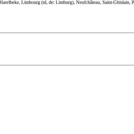
arelbeke, Limbourg (nl, de: Limburg), Neufchâteau, Saint-Ghislain, Pér