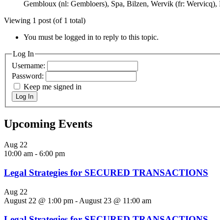
Gembloux (nl: Gembloers), Spa, Bilzen, Wervik (fr: Wervicq), H
Viewing 1 post (of 1 total)
You must be logged in to reply to this topic.
Log In
Username:
Password:
Keep me signed in
Log In
Upcoming Events
Aug
22
10:00 am
-
6:00 pm
Legal Strategies for SECURED TRANSACTIONS
Aug
22
August 22 @ 1:00 pm
-
August 23 @ 11:00 am
Legal Strategies for SECURED TRANSACTIONS