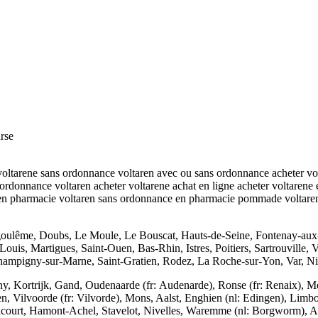
urse
oltarene sans ordonnance voltaren avec ou sans ordonnance acheter vol
ordonnance voltaren acheter voltarene achat en ligne acheter voltarene
en pharmacie voltaren sans ordonnance en pharmacie pommade voltarene
oulême, Doubs, Le Moule, Le Bouscat, Hauts-de-Seine, Fontenay-aux-R
ouis, Martigues, Saint-Ouen, Bas-Rhin, Istres, Poitiers, Sartrouville,
, Champigny-sur-Marne, Saint-Gratien, Rodez, La Roche-sur-Yon, Var, N
iny, Kortrijk, Gand, Oudenaarde (fr: Audenarde), Ronse (fr: Renaix), 
n, Vilvoorde (fr: Vilvorde), Mons, Aalst, Enghien (nl: Edingen), Limbo
court, Hamont-Achel, Stavelot, Nivelles, Waremme (nl: Borgworm), Ath 