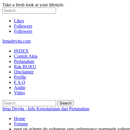
Take a fresh look at your lifestyle.
Likes
Followers
Followers
Irmadevita.com
INDEX
Contoh Akta
Pertanahan
Rak BUKU
Disclaimer
Profile
F A Q
Audio
Video
Irma Devita - Info Kenotariatan dan Pertanahan
Home
Forums
peut on acheter du voltarene sans ordonnance pommade voltar