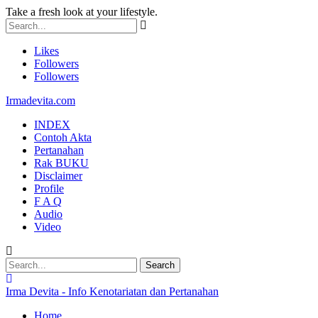
Take a fresh look at your lifestyle.
Likes
Followers
Followers
Irmadevita.com
INDEX
Contoh Akta
Pertanahan
Rak BUKU
Disclaimer
Profile
F A Q
Audio
Video
Irma Devita - Info Kenotariatan dan Pertanahan
Home