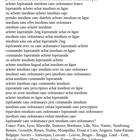
acheter lopéramide imodium sans ordonnance france
loperamide acheter achat imodium en ligne
ou acheter imodium acheter imodium caps
prendre imodium sans diarrhée acheter imodium en ligne
imodium sans effet imodium sans ordonnace
imodium sans acheter imodium
acheter loperamide 2mg loperamide achat en ligne
imodium sans ordonnance achat imodium en ligne
imodium sans eau achat loperamide 2mg
lopéramide avec ou sans ordonnance loperamide acheter
commander loperamide achat imodium en ligne
commander loperamide acheter lopéramide
ou acheter imodium loperamide acheter
acheter imodium lingual achat imodium en ligne
acheter imodium caps imodium avec ou sans ordonnace
imodium sans ordonnance prix imodium sans ordonnance
achat imodium commander loperamide
acheter imodium caps commander imodium
loperamide sans prescription achat imodium en ligne
peut on avoir imodium sans ordonnance achat imodium
acheter imodium en ligne achat loperamide
lopéramide sans ordonnance prix commander imodium
imodium sans ordonnance enfant loperamide sans prescription
équivalent imodium sans ordonnance loperamide sans ordonnance
imodium sans ordonnance enfant imodium sans
lopéramide sans ordonnance prix imodium sans ordonnance?
France: Paris, Lyon, Marseille, Toulouse, Bordeaux, Lille, Nice, Nantes, Strasbourg,
Rennes, Grenoble, Rouen, Toulon, Montpellier, Douai et Lens, Avignon, Saint-Etienne.
Belgique: Anvers – Antwerpen, Louvain – Leuven, Bruges – Brugge, Gand – Gent,
Hasselt, Wavre, Mons, Liege, Arlon, Namur, Bruxelles, Limbourg.