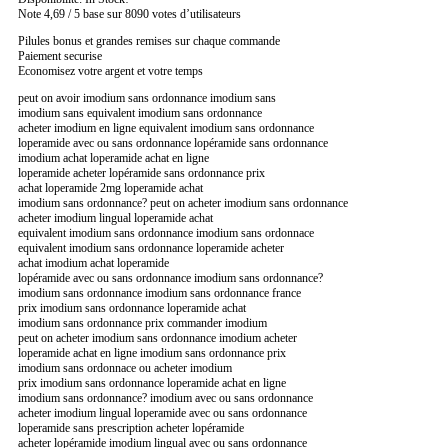
Note 4,69 / 5 base sur 8090 votes d’utilisateurs
Pilules bonus et grandes remises sur chaque commande
Paiement securise
Economisez votre argent et votre temps
peut on avoir imodium sans ordonnance imodium sans
imodium sans equivalent imodium sans ordonnance
acheter imodium en ligne equivalent imodium sans ordonnance
loperamide avec ou sans ordonnance lopéramide sans ordonnance
imodium achat loperamide achat en ligne
loperamide acheter lopéramide sans ordonnance prix
achat loperamide 2mg loperamide achat
imodium sans ordonnance? peut on acheter imodium sans ordonnance
acheter imodium lingual loperamide achat
equivalent imodium sans ordonnance imodium sans ordonnace
equivalent imodium sans ordonnance loperamide acheter
achat imodium achat loperamide
lopéramide avec ou sans ordonnance imodium sans ordonnance?
imodium sans ordonnance imodium sans ordonnance france
prix imodium sans ordonnance loperamide achat
imodium sans ordonnance prix commander imodium
peut on acheter imodium sans ordonnance imodium acheter
loperamide achat en ligne imodium sans ordonnance prix
imodium sans ordonnace ou acheter imodium
prix imodium sans ordonnance loperamide achat en ligne
imodium sans ordonnance? imodium avec ou sans ordonnance
acheter imodium lingual loperamide avec ou sans ordonnance
loperamide sans prescription acheter lopéramide
acheter lopéramide imodium lingual avec ou sans ordonnance