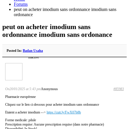
Forums
peut on acheter imodium sans ordonnance imodium sans
ordonance
peut on acheter imodium sans
ordonnance imodium sans ordonance
Posted In:
Badan Usaha
Inactive
On20/01/2025 at 5:43 pm
Anonymous
#85983
Pharmacie européenne
Cliquez sur le lien ci-dessous pour acheter imodium sans ordonnance
Etaient a acheter imodium -–>
https://cutt.ly/FwX07b8b
Forme medicale: pilule
Prescription requise: Aucune prescription requise (dans notre pharmacie)
Disponibilité: In Stock!