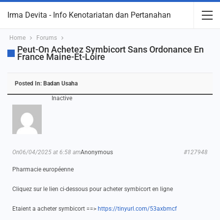
Irma Devita - Info Kenotariatan dan Pertanahan
Home
Forums
Peut-On Achetez Symbicort Sans Ordonance En
France Maine-Et-Loire
Posted In:
Badan Usaha
Inactive
On06/04/2025 at 6:58 am
Anonymous
#127948
Pharmacie européenne
Cliquez sur le lien ci-dessous pour acheter symbicort en ligne
Etaient a acheter symbicort ==>
https://tinyurl.com/53axbmcf