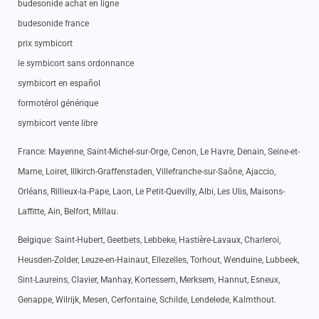
budesonide achat en ligne
budesonide france
prix symbicort
le symbicort sans ordonnance
symbicort en español
formotérol générique
symbicort vente libre
France: Mayenne, Saint-Michel-sur-Orge, Cenon, Le Havre, Denain, Seine-et-
Marne, Loiret, Illkirch-Graffenstaden, Villefranche-sur-Saône, Ajaccio,
Orléans, Rillieux-la-Pape, Laon, Le Petit-Quevilly, Albi, Les Ulis, Maisons-
Laffitte, Ain, Belfort, Millau.
Belgique: Saint-Hubert, Geetbets, Lebbeke, Hastière-Lavaux, Charleroi,
Heusden-Zolder, Leuze-en-Hainaut, Ellezelles, Torhout, Wenduine, Lubbeek,
Sint-Laureins, Clavier, Manhay, Kortessem, Merksem, Hannut, Esneux,
Genappe, Wilrijk, Mesen, Cerfontaine, Schilde, Lendelede, Kalmthout.