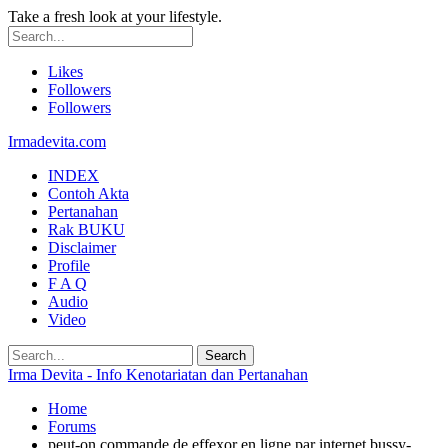
Take a fresh look at your lifestyle.
Likes
Followers
Followers
Irmadevita.com
INDEX
Contoh Akta
Pertanahan
Rak BUKU
Disclaimer
Profile
F A Q
Audio
Video
Irma Devita - Info Kenotariatan dan Pertanahan
Home
Forums
peut-on commande de effexor en ligne par internet bussy-