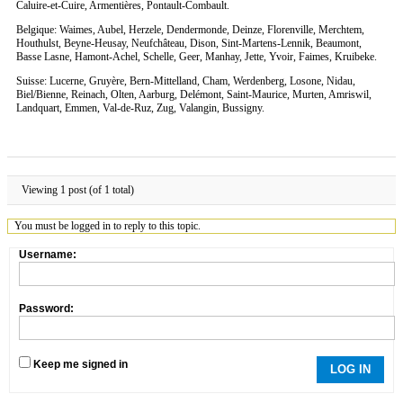
Caluire-et-Cuire, Armentières, Pontault-Combault.
Belgique: Waimes, Aubel, Herzele, Dendermonde, Deinze, Florenville, Merchtem,
Houthulst, Beyne-Heusay, Neufchâteau, Dison, Sint-Martens-Lennik, Beaumont,
Basse Lasne, Hamont-Achel, Schelle, Geer, Manhay, Jette, Yvoir, Faimes, Kruibeke.
Suisse: Lucerne, Gruyère, Bern-Mittelland, Cham, Werdenberg, Losone, Nidau,
Biel/Bienne, Reinach, Olten, Aarburg, Delémont, Saint-Maurice, Murten, Amriswil,
Landquart, Emmen, Val-de-Ruz, Zug, Valangin, Bussigny.
Viewing 1 post (of 1 total)
You must be logged in to reply to this topic.
Username:
Password:
Keep me signed in
LOG IN