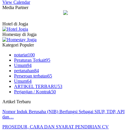
View Calendar
Media Partner
Hotel di Jogja
Homestay di Jogja
Kategori Populer
notariat
100
Peraturan Terkait
95
Umum
94
pertanahan
84
Perseroan terbatas
65
Umum
64
ARTIKEL TERBARU
53
Perjanjian / Kontrak
50
Artikel Terbaru
Nomor Induk Berusaha (NIB) Berfungsi Sebagai SIUP, TDP, API
dan…
PROSEDUR, CARA DAN SYARAT PENDIRIAN CV