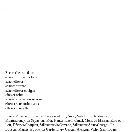
.
.
.
.
.
.
.
.
.
.
.
.
.
.
.
Recherches similaires:
acheter effexor en ligne
achat effexor
acheter effexor
achat effexor en ligne
effexor achat
acheter effexor sur internet
effexor sans ordonnance
effexor sans effet
France: Auxerre, Le Cannet, Saône-et-Loire, Aube, Val-d’Oise, Narbonne,
Montmorency, La Seyne-sur-Mer, Nantes, Laon, Cantal, Mont-de-Marsan, Eure-et-
Loir, Décines-Charpieu, Villeneuve-la-Garenne, Villeneuve-Saint-Georges, Le
Bouscat, Mantes-la-Jolie, La Garde, Livry-Gargan, Alençon, Vichy, Saint-Louis,