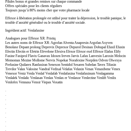
Pilules bonus et grandes remises sur chaque commande
Offres spéciales pour les clients réguliers
Toujours jusqu’à 80% moins cher que votre pharmacie locale
Effexor à libération prolongée est utilisé pour traiter la dépression, le trouble panique, le
trouble d’anxiété généralisé ou le trouble d’anxiété sociale.
Ingrédient actif: Venlafaxine
Analogues pour Effexor XR: Pristiq
Les autres noms de Effexor XR: Agrofan Alventa Anapresin Argofan Axyven
Benolaxe Depant prolong Deprevix Deprexor Depurol Desinax Dobupal Efaxil Efaxin
Efectin Efectin er Efetrin Efevelone Efexiva Efexor Efexor exel Effexor Elafax Elify
Faxine Faxiprol Flavix Ganavax Idoxen Ireven Jarvis Lafax Lanvexin Laroxin Melocin
Memomax Mezine Mollome Nervix Nopekar Norafexine Norpilen Odven Olwexya
Prefaxine Quilarex Ranfaxiran Senexon Sentidol Sesaren Subelan Tavex Tifaxin
Trevilor Valax Valosine Vandral Vedixal Velafax Velaxin Venax Venaxibene Venex
Venexor Veniz Venla Venlaf Venlafab Venlafaxina Venlafaxinum Venlagamma
Venlalek Venlalic Venlasan Venlax Venlax er Venlaxor Venlectine Venlift Venlix
Venlofex Vennaxa Vensir Viepax Voxatin
.
.
.
.
.
.
.
.
.
.