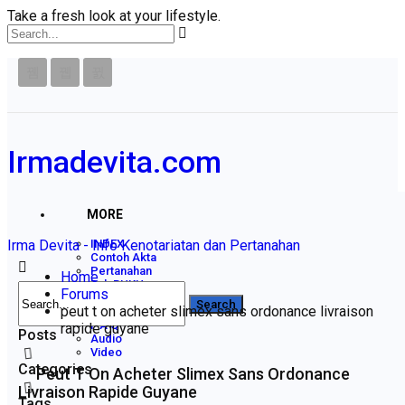
Take a fresh look at your lifestyle.
Irmadevita.com
MORE
Irma Devita - Info Kenotariatan dan Pertanahan
INDEX
Contoh Akta
Pertanahan
Home
Rak BUKU
Forums
Disclaimer
peut t on acheter slimex sans ordonance livraison
Profile
F A Q
rapide guyane
Posts
Audio
Video
Categories
Peut T On Acheter Slimex Sans Ordonance
Livraison Rapide Guyane
Tags