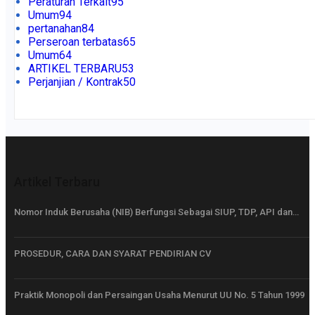
Peraturan Terkait
95
Umum
94
pertanahan
84
Perseroan terbatas
65
Umum
64
ARTIKEL TERBARU
53
Perjanjian / Kontrak
50
Artikel Terbaru
Nomor Induk Berusaha (NIB) Berfungsi Sebagai SIUP, TDP, API dan…
PROSEDUR, CARA DAN SYARAT PENDIRIAN CV
Praktik Monopoli dan Persaingan Usaha Menurut UU No. 5 Tahun 1999