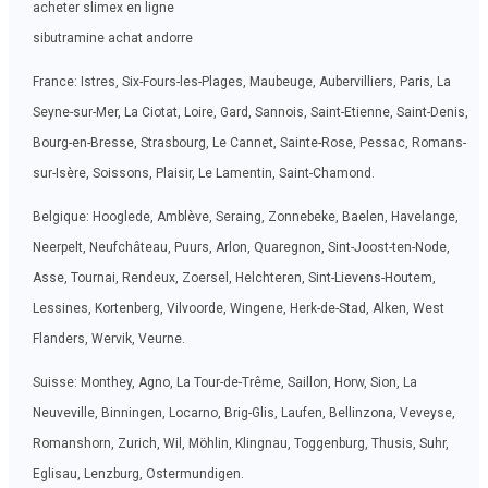
acheter slimex en ligne
sibutramine achat andorre
France: Istres, Six-Fours-les-Plages, Maubeuge, Aubervilliers, Paris, La
Seyne-sur-Mer, La Ciotat, Loire, Gard, Sannois, Saint-Etienne, Saint-Denis,
Bourg-en-Bresse, Strasbourg, Le Cannet, Sainte-Rose, Pessac, Romans-
sur-Isère, Soissons, Plaisir, Le Lamentin, Saint-Chamond.
Belgique: Hooglede, Amblève, Seraing, Zonnebeke, Baelen, Havelange,
Neerpelt, Neufchâteau, Puurs, Arlon, Quaregnon, Sint-Joost-ten-Node,
Asse, Tournai, Rendeux, Zoersel, Helchteren, Sint-Lievens-Houtem,
Lessines, Kortenberg, Vilvoorde, Wingene, Herk-de-Stad, Alken, West
Flanders, Wervik, Veurne.
Suisse: Monthey, Agno, La Tour-de-Trême, Saillon, Horw, Sion, La
Neuveville, Binningen, Locarno, Brig-Glis, Laufen, Bellinzona, Veveyse,
Romanshorn, Zurich, Wil, Möhlin, Klingnau, Toggenburg, Thusis, Suhr,
Eglisau, Lenzburg, Ostermundigen.