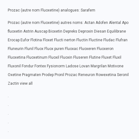
Prozac (autre nom Fluoxetine) analogues: Sarafem
Prozac (autre nom Fluoxetine) autres noms: Actan Adofen Alental Apo
fluoxetin Astrin Auscap Bioxetin Depreks Deproxin Diesan Equilibrane
Erocap Eufor Flotina Floxet Flucti nerton Fluctin Fluctine Fludac Flufran
Fluneurin Flunil Fluox Fluox puren Fluoxac Fluoxeren Fluoxeron
Fluoxetina Fluoxetinum Fluoxil Fluoxin Fluseren Flutine Fluxet Fluxil
Fluxonil Fondur Fontex Fysionorm Ladose Lovan Margrilan Motivone
Oxetine Pragmaten Prodep Pronil Prozac Reneuron Rowexetina Seronil
Zactin view all
.
.
.
.
.