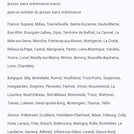
prozac sans ordonnance maroc
peut-on acheter du prozac sans ordonnance
France: Guyane, Millau, Tournefeuille, Sainte-Suzanne, Haute-Marne,
Bas-Rhin, Bourgoin-Jallieu, Dijon, Territoire de Belfort, Le Cannet, Le
Mée-sur-Seine, Manche, Fontenay-aux-Roses, Montgeron, La Ciotat,
Rillieux-la-Pape, Cantal, Marignane, Pantin, Loire-Atlantique, Vendée,
Yonne, Lunel, Neuilly-sur-Marne, Nîmes, Annecy, Nouvelle-Aquitaine,
Loire, Chambéry.
Belgique: Silly, Wielsbeke, Rumst, Houffalize, Trois-Ponts, Gerpinnes,
Hoegaarden, Soignies, Péruwelz, Faimes, Virton, Wuustwezel, La
Louvière, Neufchâteau, Sint-Niklaas, Moorslede, Trooz, Wetteren,
Tienen, Lokeren, Heist-op-den-Berg, Alveringem, Tournai, Tellin.
Suisse: Volketswil, Ecublens, Interlaken-Oberhasli, Arbon, Fribourg, Cully,
Horw, Lavaux, Orbe, Bülach, Bellinzona, Martigny, Rolle, Birsfelden, Le
Landeron, Geneva, Adliswil, Villars-sur-Glâne, Liestal, Glarus Nord,