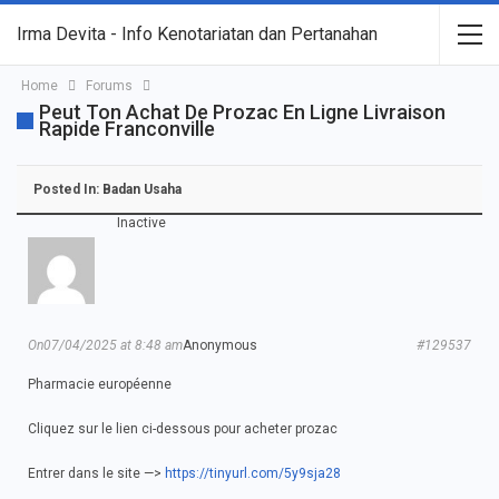
Irma Devita - Info Kenotariatan dan Pertanahan
Home
Forums
Peut Ton Achat De Prozac En Ligne Livraison
Rapide Franconville
Posted In:
Badan Usaha
Inactive
On07/04/2025 at 8:48 am
Anonymous
#129537
Pharmacie européenne
Cliquez sur le lien ci-dessous pour acheter prozac
Entrer dans le site —>
https://tinyurl.com/5y9sja28