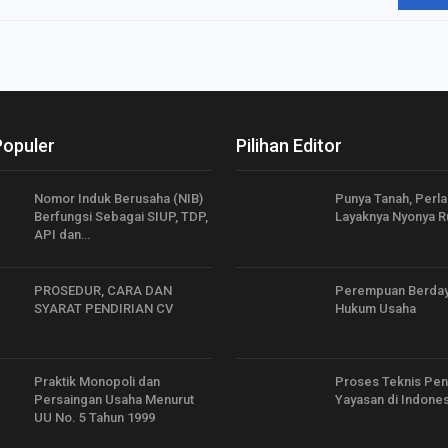
Populer
Pilihan Editor
Nomor Induk Berusaha (NIB)
Punya Tanah, Perl
Berfungsi Sebagai SIUP, TDP,
Layaknya Nyonya 
API dan…
PROSEDUR, CARA DAN
Perempuan Berday
SYARAT PENDIRIAN CV
Hukum Usaha
Praktik Monopoli dan
Proses Teknis Pen
Persaingan Usaha Menurut
Yayasan di Indones
UU No. 5 Tahun 1999