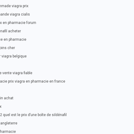
made viagra prix
ande viagra cialis
ix en pharmacie forum
nafil acheter
nce en pharmacie
oins cher
 viagra belgique
 vente viagra fiable
cie prix viagra en pharmacie en france
in achat
x
quel est le prix d’une boîte de sildénafil
 angleterre
 pharmacie