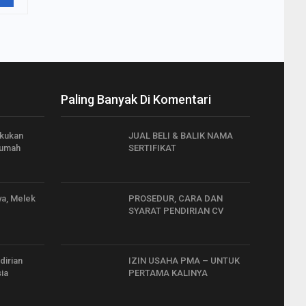
Paling Banyak Di Komentari
akukan
JUAL BELI & BALIK NAMA
Rumah
SERTIFIKAT
a, Melek
PROSEDUR, CARA DAN
SYARAT PENDIRIAN CV
dirian
IZIN USAHA PMA – UNTUK
ia
PERTAMA KALINYA