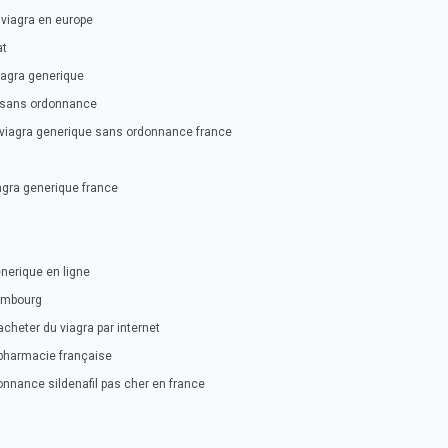
 viagra en europe
at
iagra generique
e sans ordonnance
 viagra generique sans ordonnance france
gra generique france
enerique en ligne
xembourg
cheter du viagra par internet
 pharmacie française
nnance sildenafil pas cher en france