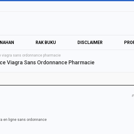
ANAHAN
RAK BUKU
DISCLAIMER
PROF
e viagra sans ordonnance pharmacie
nce Viagra Sans Ordonnance Pharmacie
#
gra en ligne sans ordonnance