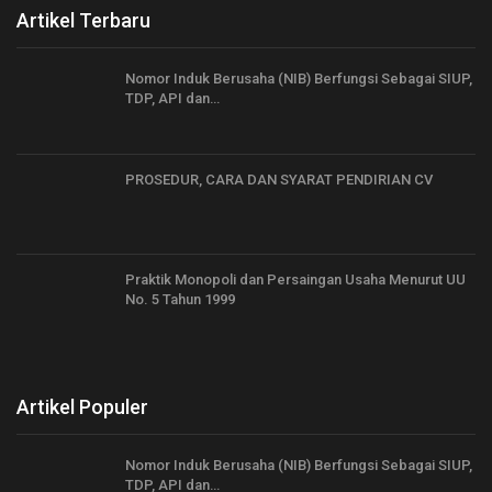
Artikel Terbaru
Nomor Induk Berusaha (NIB) Berfungsi Sebagai SIUP,
TDP, API dan…
PROSEDUR, CARA DAN SYARAT PENDIRIAN CV
Praktik Monopoli dan Persaingan Usaha Menurut UU
No. 5 Tahun 1999
Artikel Populer
Nomor Induk Berusaha (NIB) Berfungsi Sebagai SIUP,
TDP, API dan…