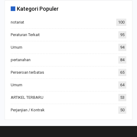
Kategori Populer
notariat
100
Peraturan Terkait
95
Umum
94
pertanahan
84
Perseroan terbatas
65
Umum
64
ARTIKEL TERBARU
53
Perjanjian / Kontrak
50