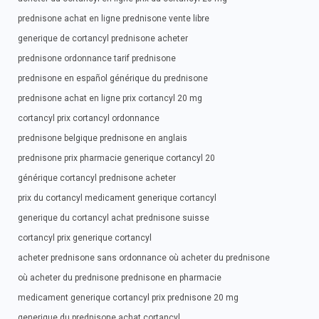
prednisone achat en ligne prednisone vente libre
generique de cortancyl prednisone acheter
prednisone ordonnance tarif prednisone
prednisone en español générique du prednisone
prednisone achat en ligne prix cortancyl 20 mg
cortancyl prix cortancyl ordonnance
prednisone belgique prednisone en anglais
prednisone prix pharmacie generique cortancyl 20
générique cortancyl prednisone acheter
prix du cortancyl medicament generique cortancyl
generique du cortancyl achat prednisone suisse
cortancyl prix generique cortancyl
acheter prednisone sans ordonnance où acheter du prednisone
où acheter du prednisone prednisone en pharmacie
medicament generique cortancyl prix prednisone 20 mg
generique du prednisone achat cortancyl