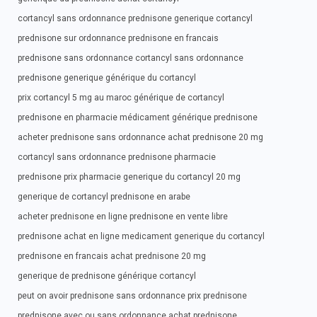
cortancyl sans ordonnance prednisone generique cortancyl
prednisone sur ordonnance prednisone en francais
prednisone sans ordonnance cortancyl sans ordonnance
prednisone generique générique du cortancyl
prix cortancyl 5 mg au maroc générique de cortancyl
prednisone en pharmacie médicament générique prednisone
acheter prednisone sans ordonnance achat prednisone 20 mg
cortancyl sans ordonnance prednisone pharmacie
prednisone prix pharmacie generique du cortancyl 20 mg
generique de cortancyl prednisone en arabe
acheter prednisone en ligne prednisone en vente libre
prednisone achat en ligne medicament generique du cortancyl
prednisone en francais achat prednisone 20 mg
generique de prednisone générique cortancyl
peut on avoir prednisone sans ordonnance prix prednisone
prednisone avec ou sans ordonnance achat prednisone