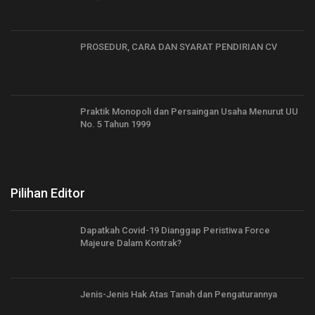
PROSEDUR, CARA DAN SYARAT PENDIRIAN CV
Praktik Monopoli dan Persaingan Usaha Menurut UU
No. 5 Tahun 1999
Pilihan Editor
Dapatkah Covid-19 Dianggap Peristiwa Force
Majeure Dalam Kontrak?
Jenis-Jenis Hak Atas Tanah dan Pengaturannya