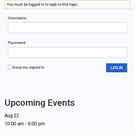
You must be logged in to reply to this topic.
Username:
Password:
Keep me signed in
LOG IN
Upcoming Events
Aug
22
10:00 am
-
6:00 pm