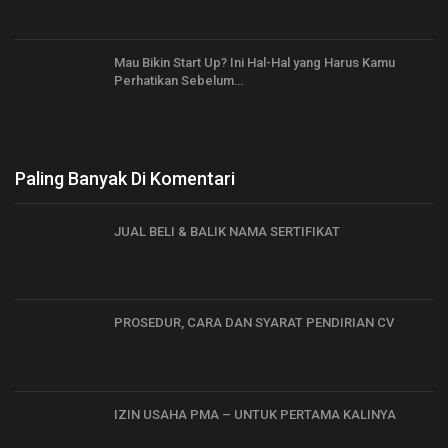
Mau Bikin Start Up? Ini Hal-Hal yang Harus Kamu
Perhatikan Sebelum…
Paling Banyak Di Komentari
JUAL BELI & BALIK NAMA SERTIFIKAT
PROSEDUR, CARA DAN SYARAT PENDIRIAN CV
IZIN USAHA PMA – UNTUK PERTAMA KALINYA