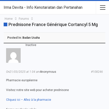
Irma Devita - Info Kenotariatan dan Pertanahan
Home
Forums
Prednisone France Générique Cortancyl 5 Mg
Posted In:
Badan Usaha
Inactive
On21/03/2025 at 1:04 am
Anonymous
#108246
Pharmacie européenne
Visitez notre site web pour acheter prednisone
Cliquez ici – Allez à la pharmacie