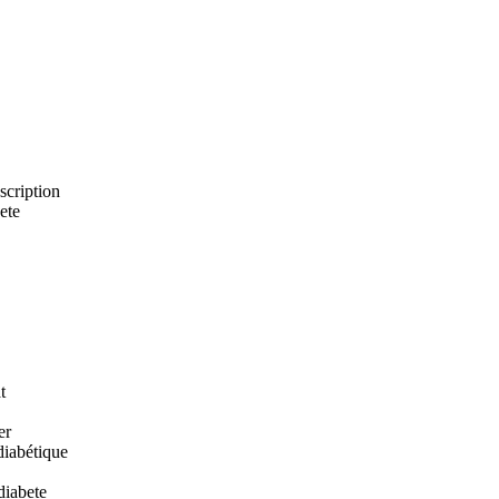
scription
ete
t
er
diabétique
diabete