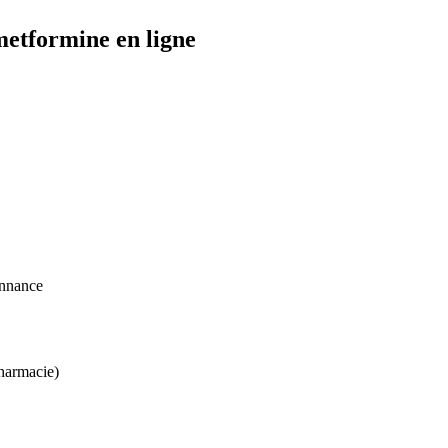
metformine en ligne
onnance
harmacie)