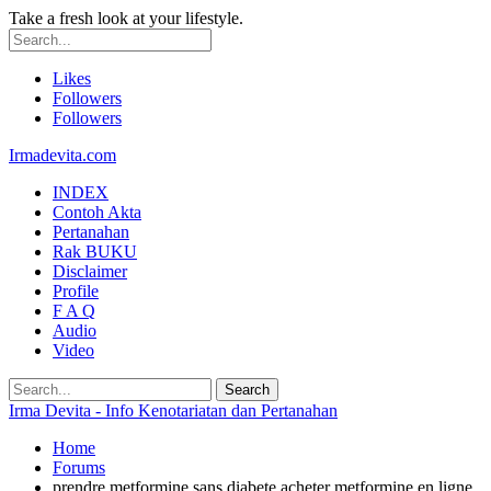
Take a fresh look at your lifestyle.
Likes
Followers
Followers
Irmadevita.com
INDEX
Contoh Akta
Pertanahan
Rak BUKU
Disclaimer
Profile
F A Q
Audio
Video
Irma Devita - Info Kenotariatan dan Pertanahan
Home
Forums
prendre metformine sans diabete acheter metformine en ligne