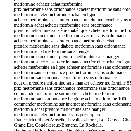
metformine acheter achat metformine
prix metformine sans ordonnance acheter metformine sans ord
metformin acheter metformine achat en ligne
acheter metformine sans ordonnance prendre metformine sans 
metformin achat acheter metformine sans ordonnance
prendre metformine sans être diabétique acheter metformine 850
metformine commander metformine avec ou sans ordonnance
acheter metformine sans ordonnance metformine achat
prendre metformine sans diabete metformin sans ordonnance
metformin achat metformine sans manger
metformine commander prendre metformine sans manger
metformine avec ou sans ordonnance metformine achat en lign
acheter metformine en ligne acheter metformine sans ordonnan
metformin sans ordonnance prix metformine sans ordonnance
metformine sans ordonnace metformin sans ordonnance
peut on prendre metformine sans manger acheter metformine 85
prix metformine sans ordonnance metformine sans ordonnance
commander metformine sur internet acheter metformin
metformine sans ordonnance belgique achat metformine 1000
commander metformine sur internet metformine sans ordonnan
metformin achat prendre metformine sans manger
metformin acheter metformine sans prescription
France: Meurthe-et-Moselle, Levallois-Perret, Lot, Grasse, Ch
Grand Est, Coudekerque-Branche, La Rochelle.
Belgique: Berloz, Rendeux, Gembloux, Wingene, Hamme, Quévy-