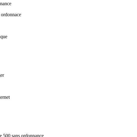
nnance
s ordonnace
ique
er
ernet
ne 500 sans ordonnance