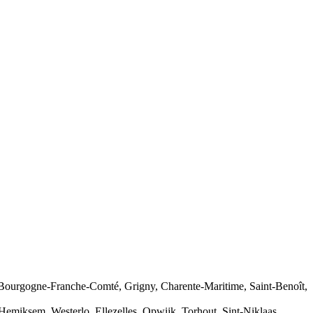
r, Bourgogne-Franche-Comté, Grigny, Charente-Maritime, Saint-Benoît,
miksem, Westerlo, Ellezelles, Opwijk, Torhout, Sint-Niklaas,