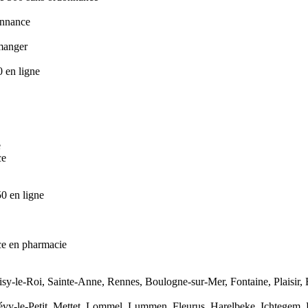
onnance
manger
 en ligne
e
ce
0 en ligne
ce en pharmacie
oisy-le-Roi, Sainte-Anne, Rennes, Boulogne-sur-Mer, Fontaine, Plaisi
le-Petit, Mettet, Lommel, Lummen, Fleurus, Harelbeke, Ichtegem, He