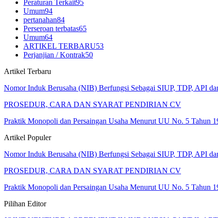
Peraturan Terkait
95
Umum
94
pertanahan
84
Perseroan terbatas
65
Umum
64
ARTIKEL TERBARU
53
Perjanjian / Kontrak
50
Artikel Terbaru
Nomor Induk Berusaha (NIB) Berfungsi Sebagai SIUP, TDP, API d
PROSEDUR, CARA DAN SYARAT PENDIRIAN CV
Praktik Monopoli dan Persaingan Usaha Menurut UU No. 5 Tahun 1
Artikel Populer
Nomor Induk Berusaha (NIB) Berfungsi Sebagai SIUP, TDP, API d
PROSEDUR, CARA DAN SYARAT PENDIRIAN CV
Praktik Monopoli dan Persaingan Usaha Menurut UU No. 5 Tahun 1
Pilihan Editor