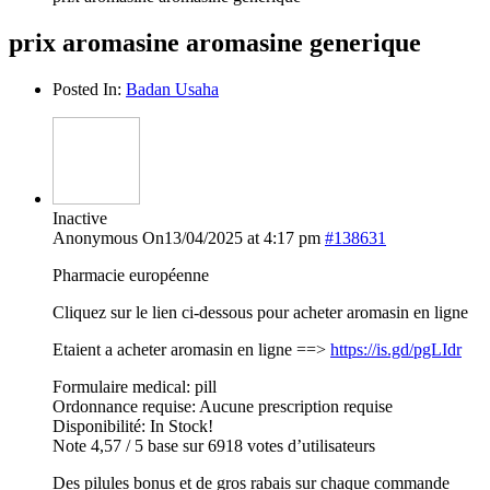
prix aromasine aromasine generique
Posted In:
Badan Usaha
Inactive
Anonymous
On13/04/2025 at 4:17 pm
#138631
Pharmacie européenne
Cliquez sur le lien ci-dessous pour acheter aromasin en ligne
Etaient a acheter aromasin en ligne ==>
https://is.gd/pgLIdr
Formulaire medical: pill
Ordonnance requise: Aucune prescription requise
Disponibilité: In Stock!
Note 4,57 / 5 base sur 6918 votes d’utilisateurs
Des pilules bonus et de gros rabais sur chaque commande