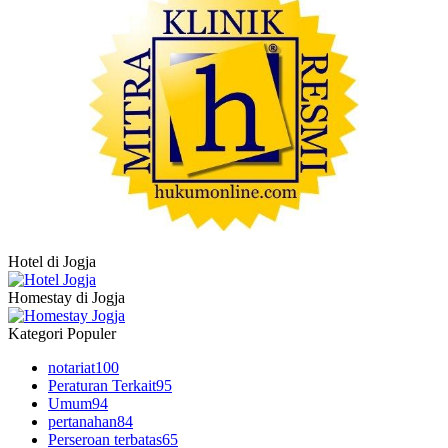
Hotel di Jogja
Homestay di Jogja
Kategori Populer
notariat
100
Peraturan Terkait
95
Umum
94
pertanahan
84
Perseroan terbatas
65