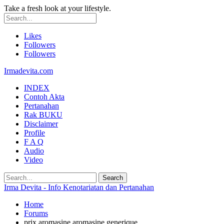
Take a fresh look at your lifestyle.
Likes
Followers
Followers
Irmadevita.com
INDEX
Contoh Akta
Pertanahan
Rak BUKU
Disclaimer
Profile
F A Q
Audio
Video
Irma Devita - Info Kenotariatan dan Pertanahan
Home
Forums
prix aromasine aromasine generique