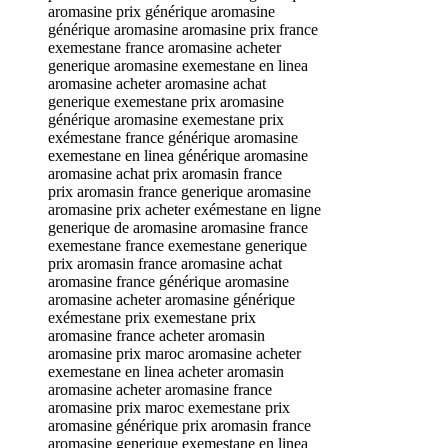
aromasine prix générique aromasine
générique aromasine aromasine prix france
exemestane france aromasine acheter
generique aromasine exemestane en linea
aromasine acheter aromasine achat
generique exemestane prix aromasine
générique aromasine exemestane prix
exémestane france générique aromasine
exemestane en linea générique aromasine
aromasine achat prix aromasin france
prix aromasin france generique aromasine
aromasine prix acheter exémestane en ligne
generique de aromasine aromasine france
exemestane france exemestane generique
prix aromasin france aromasine achat
aromasine france générique aromasine
aromasine acheter aromasine générique
exémestane prix exemestane prix
aromasine france acheter aromasin
aromasine prix maroc aromasine acheter
exemestane en linea acheter aromasin
aromasine acheter aromasine france
aromasine prix maroc exemestane prix
aromasine générique prix aromasin france
aromasine generique exemestane en linea