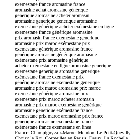
exemestane france aromasine france
aromasine achat aromasine générique
generique aromasine acheter aromasin
aromasine generique generique aromasine
exemestane générique acheter exémestane en ligne
exemestane france générique aromasine
prix aromasin france exemestane generique
aromasine prix maroc exémestane prix
exemestane générique aromasine france
générique aromasine générique aromasine
exémestane prix aromasine générique
acheter exémestane en ligne aromasine generique
exemestane generique aromasine generique
exémestane france exémestane prix
générique aromasine exemestane generique
aromasine prix maroc aromasine prix maroc
exemestane générique aromasine prix
exemestane prix maroc acheter aromasin
aromasine prix maroc exemestane générique
aromasine generique exémestane france
exemestane prix maroc aromasine prix france
generique aromasine exemestane france
exémestane france exemestane en linea
France: Champigny-sur-Marne, Meudon, Le Petit-Quevilly,
Choisy-le-Roi, Cormeilles-en-Parisis, Dreux, La Rochelle,