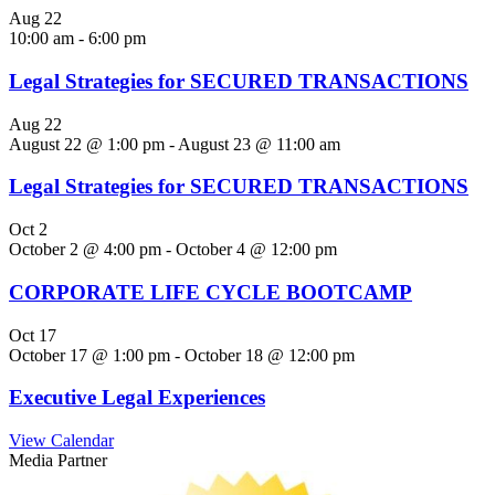
Aug
22
10:00 am
-
6:00 pm
Legal Strategies for SECURED TRANSACTIONS
Aug
22
August 22 @ 1:00 pm
-
August 23 @ 11:00 am
Legal Strategies for SECURED TRANSACTIONS
Oct
2
October 2 @ 4:00 pm
-
October 4 @ 12:00 pm
CORPORATE LIFE CYCLE BOOTCAMP
Oct
17
October 17 @ 1:00 pm
-
October 18 @ 12:00 pm
Executive Legal Experiences
View Calendar
Media Partner