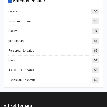
Kategori Populer
notariat
100
Peraturan Terkait
95
Umum
94
pertanahan
84
Perseroan terbatas
65
Umum
64
ARTIKEL TERBARU
53
Perjanjian / Kontrak
50
Artikel Terbaru