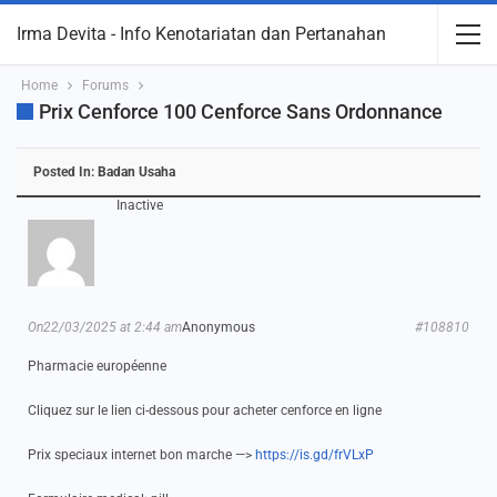
Irma Devita - Info Kenotariatan dan Pertanahan
Home
Forums
Prix Cenforce 100 Cenforce Sans Ordonnance
Posted In:
Badan Usaha
Inactive
On22/03/2025 at 2:44 am
Anonymous
#108810
Pharmacie européenne
Cliquez sur le lien ci-dessous pour acheter cenforce en ligne
Prix speciaux internet bon marche —>
https://is.gd/frVLxP