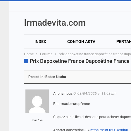
Irmadevita.com
INDEX
CONTOH AKTA
PERTA
Home
Forums
prix dapoxetine france dapoxétine france da
Prix Dapoxetine France Dapoxétine Franc
Posted In:
Badan Usaha
Anonymous
On03/04/2025 at 11:03 pm
Pharmacie européenne
Cliquez sur le lien ci-dessous pour acheter dapox
Inactive
Acheter dapoxetine -–>
https://cutt.ly/XGWnihb