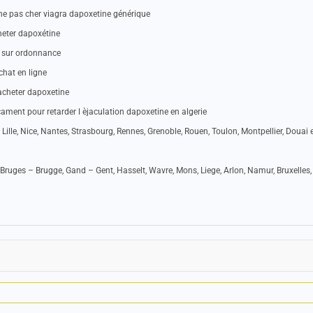
e pas cher viagra dapoxetine générique
heter dapoxétine
e sur ordonnance
hat en ligne
acheter dapoxetine
ment pour retarder l èjaculation dapoxetine en algerie
 Lille, Nice, Nantes, Strasbourg, Rennes, Grenoble, Rouen, Toulon, Montpellier, Douai e
Bruges – Brugge, Gand – Gent, Hasselt, Wavre, Mons, Liege, Arlon, Namur, Bruxelles,