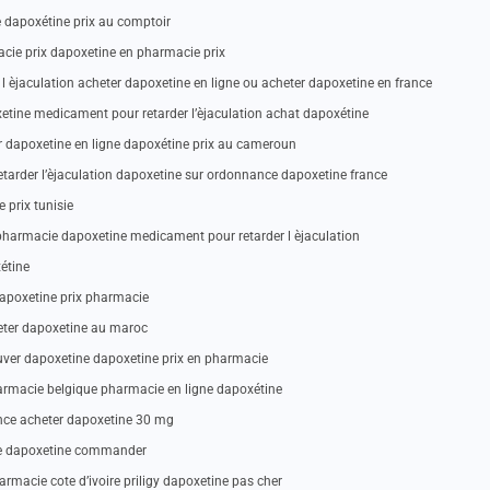
 dapoxétine prix au comptoir
acie prix dapoxetine en pharmacie prix
 èjaculation acheter dapoxetine en ligne ou acheter dapoxetine en france
tine medicament pour retarder l’èjaculation achat dapoxétine
r dapoxetine en ligne dapoxétine prix au cameroun
arder l’èjaculation dapoxetine sur ordonnance dapoxetine france
 prix tunisie
pharmacie dapoxetine medicament pour retarder l èjaculation
étine
dapoxetine prix pharmacie
eter dapoxetine au maroc
ouver dapoxetine dapoxetine prix en pharmacie
armacie belgique pharmacie en ligne dapoxétine
ance acheter dapoxetine 30 mg
nce dapoxetine commander
armacie cote d’ivoire priligy dapoxetine pas cher