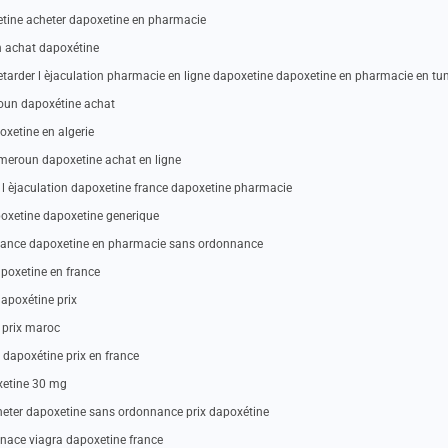
tine acheter dapoxetine en pharmacie
n achat dapoxétine
rder l èjaculation pharmacie en ligne dapoxetine dapoxetine en pharmacie en tun
oun dapoxétine achat
oxetine en algerie
meroun dapoxetine achat en ligne
l èjaculation dapoxetine france dapoxetine pharmacie
poxetine dapoxetine generique
nance dapoxetine en pharmacie sans ordonnance
apoxetine en france
apoxétine prix
 prix maroc
 dapoxétine prix en france
xetine 30 mg
eter dapoxetine sans ordonnance prix dapoxétine
nace viagra dapoxetine france