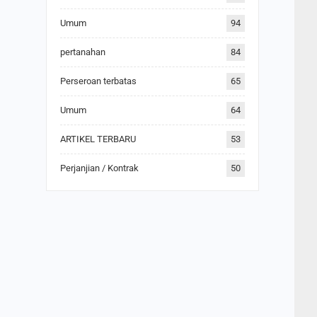
Umum
94
pertanahan
84
Perseroan terbatas
65
Umum
64
ARTIKEL TERBARU
53
Perjanjian / Kontrak
50