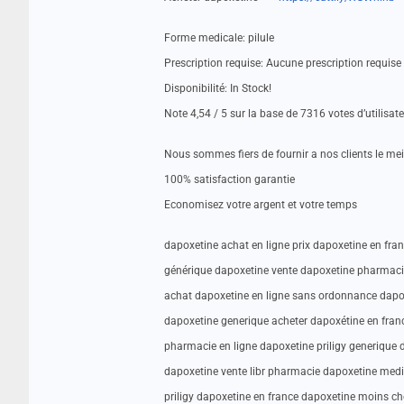
Forme medicale: pilule
Prescription requise: Aucune prescription requis
Disponibilité: In Stock!
Note 4,54 / 5 sur la base de 7316 votes d’utilisat
Nous sommes fiers de fournir a nos clients le me
100% satisfaction garantie
Economisez votre argent et votre temps
dapoxetine achat en ligne prix dapoxetine en fra
générique dapoxetine vente dapoxetine pharmacie
achat dapoxetine en ligne sans ordonnance dapox
dapoxetine generique acheter dapoxétine en fra
pharmacie en ligne dapoxetine priligy generique
dapoxetine vente libr pharmacie dapoxetine medi
priligy dapoxetine en france dapoxetine moins che