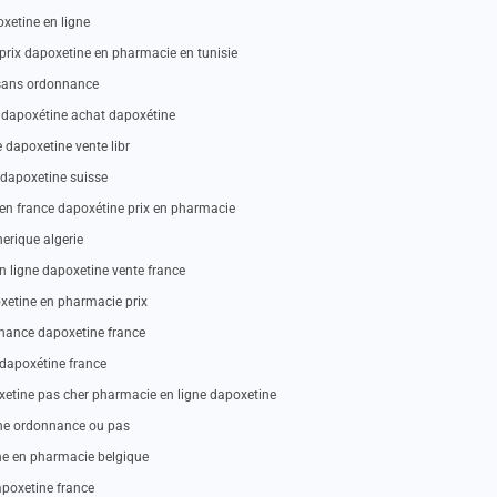
xetine en ligne
prix dapoxetine en pharmacie en tunisie
 sans ordonnance
 dapoxétine achat dapoxétine
dapoxetine vente libr
 dapoxetine suisse
 en france dapoxétine prix en pharmacie
erique algerie
 ligne dapoxetine vente france
oxetine en pharmacie prix
nnance dapoxetine france
 dapoxétine france
etine pas cher pharmacie en ligne dapoxetine
ine ordonnance ou pas
ne en pharmacie belgique
apoxetine france