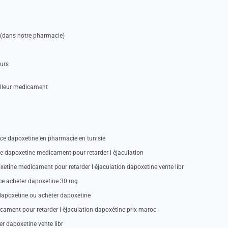
e (dans notre pharmacie)
eurs
illeur medicament
nce dapoxetine en pharmacie en tunisie
 dapoxetine medicament pour retarder l èjaculation
etine medicament pour retarder l èjaculation dapoxetine vente libr
nce acheter dapoxetine 30 mg
 dapoxetine ou acheter dapoxetine
cament pour retarder l èjaculation dapoxétine prix maroc
r dapoxetine vente libr