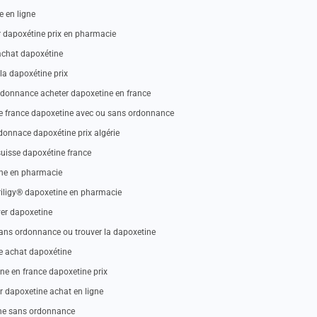
e en ligne
 dapoxétine prix en pharmacie
achat dapoxétine
la dapoxétine prix
rdonnance acheter dapoxetine en france
e france dapoxetine avec ou sans ordonnance
onnace dapoxétine prix algérie
suisse dapoxétine france
ine en pharmacie
priligy® dapoxetine en pharmacie
ver dapoxetine
ans ordonnance ou trouver la dapoxetine
e achat dapoxétine
ne en france dapoxetine prix
 dapoxetine achat en ligne
ine sans ordonnance