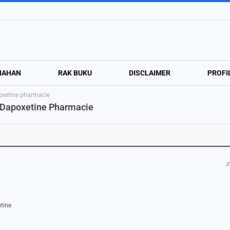
NAHAN
RAK BUKU
DISCLAIMER
PROFI
poxetine pharmacie
e Dapoxetine Pharmacie
#
etine