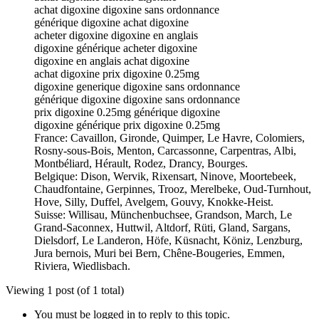
achat digoxine digoxine sans ordonnance
générique digoxine achat digoxine
acheter digoxine digoxine en anglais
digoxine générique acheter digoxine
digoxine en anglais achat digoxine
achat digoxine prix digoxine 0.25mg
digoxine generique digoxine sans ordonnance
générique digoxine digoxine sans ordonnance
prix digoxine 0.25mg générique digoxine
digoxine générique prix digoxine 0.25mg
France: Cavaillon, Gironde, Quimper, Le Havre, Colomiers,
Rosny-sous-Bois, Menton, Carcassonne, Carpentras, Albi,
Montbéliard, Hérault, Rodez, Drancy, Bourges.
Belgique: Dison, Wervik, Rixensart, Ninove, Moortebeek,
Chaudfontaine, Gerpinnes, Trooz, Merelbeke, Oud-Turnhout,
Hove, Silly, Duffel, Avelgem, Gouvy, Knokke-Heist.
Suisse: Willisau, Münchenbuchsee, Grandson, March, Le
Grand-Saconnex, Huttwil, Altdorf, Rüti, Gland, Sargans,
Dielsdorf, Le Landeron, Höfe, Küsnacht, Köniz, Lenzburg,
Jura bernois, Muri bei Bern, Chêne-Bougeries, Emmen,
Riviera, Wiedlisbach.
Viewing 1 post (of 1 total)
You must be logged in to reply to this topic.