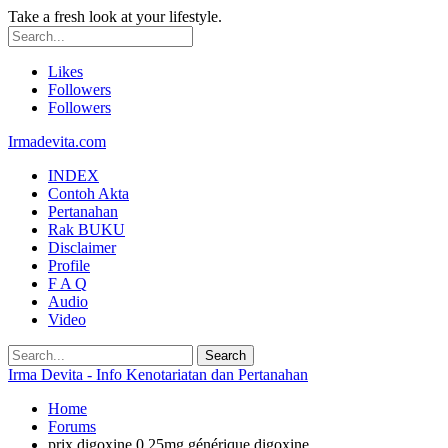
Take a fresh look at your lifestyle.
Likes
Followers
Followers
Irmadevita.com
INDEX
Contoh Akta
Pertanahan
Rak BUKU
Disclaimer
Profile
F A Q
Audio
Video
Irma Devita - Info Kenotariatan dan Pertanahan
Home
Forums
prix digoxine 0.25mg générique digoxine