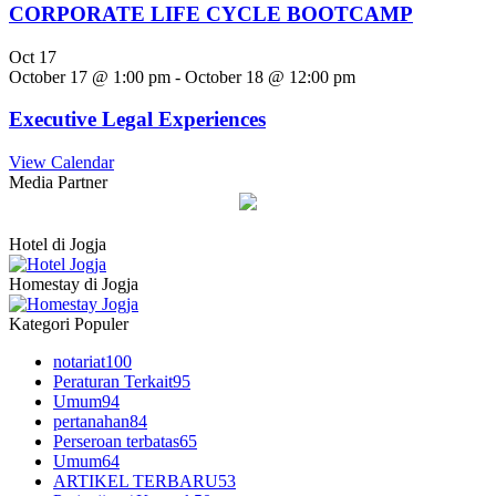
CORPORATE LIFE CYCLE BOOTCAMP
Oct
17
October 17 @ 1:00 pm
-
October 18 @ 12:00 pm
Executive Legal Experiences
View Calendar
Media Partner
Hotel di Jogja
Homestay di Jogja
Kategori Populer
notariat
100
Peraturan Terkait
95
Umum
94
pertanahan
84
Perseroan terbatas
65
Umum
64
ARTIKEL TERBARU
53