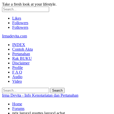
Take a fresh look at your lifestyle.
Likes
Followers
Followers
Irmadevita.com
INDEX
Contoh Akta
Pertanahan
Rak BUKU
Disclaimer
Profile
F A Q
Audio
Video
Irma Devita - Info Kenotariatan dan Pertanahan
Home
Forums
prix laroxyl gouttes laroxyl achat