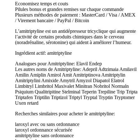
Economisez temps et couts
Pilules bonus et grandes remises sur chaque commande
Plusieurs méthodes de paiement : MasterCard / Visa / AMEX
/ Virement bancaire / PayPal / Bitcoin
L’amitriptyline est un antidépresseur tricyclique qui augmente
l’activité de certains produits chimiques dans le cerveau
(noradrénaline, sérotonine) qui aident à améliorer l’humeur.
Ingrédient actif: amitriptyline
Analogues pour Amitriptyline: Elavil Endep
Les autres noms de Amitriptyline: Adepril Adtzimaia Amilavil
Amilin Amiplin Amirol Amit Amitriptinova Amitriptylin
Amitriptylini Amixide Amytril Amyzol Diapatol Elatrol
Limbitryl Limbritol Maxivalet Minitran Nobritol Normaln
Psiquium Qualitripitine Stelminal Teperin Trepiline Trip Tripta
Triptafen Triptilin Triptizol Triptyl Tryptal Tryptin Tryptomer
Uxen retard
Recherches similaires pour acheter le amitriptyline:
laroxyl avec ou sans ordonnance
laroxyl ordonnance sécurisée
amitriptyline sans ordonnance