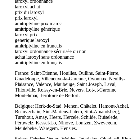
laroxyl ordonnance
laroxyl achat
prix du laroxyl
prix laroxyl
amitriptyline prix maroc
amitriptyline générique
laroxyl prix
generique laroxyl
amitriptyline en francais
laroxyl ordonnance sécurisée ou non
achat laroxyl sans ordonnance
amitriptyline en français
France: Saint-Etienne, Houilles, Oullins, Saint-Pierre,
Guadeloupe, Villeneuve-la-Garenne, Oyonnax, Neuilly-
Plaisance, Valence, Maubeuge, Saint-Joseph, Laval,
Thionville, Roissy-en-Brie, Nevers, Lot-et-Garonne,
Montélimar, Territoire de Belfort.
Belgique: Herk-de-Stad, Menen, Châtelet, Hamont-Achel,
Beauvechain, Sint-Martens-Latem, Sint-Amandsberg,
Turnhout, Amay, Heers, Herzele, Schilde, Ruiselede,
Péruwelz, Kessel-Lo, Ninove, Lontzen, Zwevegem,
Meulebeke, Waregem, Hensies.
Suisse: Crissier, Vevey, Wohlen, Interlaken-Oberhasli, Elgg,