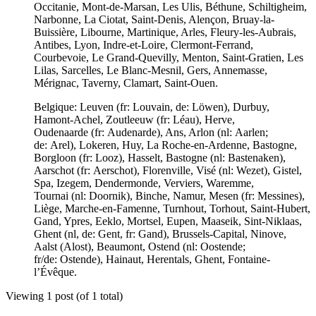
Occitanie, Mont-de-Marsan, Les Ulis, Béthune, Schiltigheim,
Narbonne, La Ciotat, Saint-Denis, Alençon, Bruay-la-
Buissière, Libourne, Martinique, Arles, Fleury-les-Aubrais,
Antibes, Lyon, Indre-et-Loire, Clermont-Ferrand,
Courbevoie, Le Grand-Quevilly, Menton, Saint-Gratien, Les
Lilas, Sarcelles, Le Blanc-Mesnil, Gers, Annemasse,
Mérignac, Taverny, Clamart, Saint-Ouen.
Belgique: Leuven (fr: Louvain, de: Löwen), Durbuy,
Hamont-Achel, Zoutleeuw (fr: Léau), Herve,
Oudenaarde (fr: Audenarde), Ans, Arlon (nl: Aarlen;
de: Arel), Lokeren, Huy, La Roche-en-Ardenne, Bastogne,
Borgloon (fr: Looz), Hasselt, Bastogne (nl: Bastenaken),
Aarschot (fr: Aerschot), Florenville, Visé (nl: Wezet), Gistel,
Spa, Izegem, Dendermonde, Verviers, Waremme,
Tournai (nl: Doornik), Binche, Namur, Mesen (fr: Messines),
Liège, Marche-en-Famenne, Turnhout, Torhout, Saint-Hubert,
Gand, Ypres, Eeklo, Mortsel, Eupen, Maaseik, Sint-Niklaas,
Ghent (nl, de: Gent, fr: Gand), Brussels-Capital, Ninove,
Aalst (Alost), Beaumont, Ostend (nl: Oostende;
fr/de: Ostende), Hainaut, Herentals, Ghent, Fontaine-
l’Évêque.
Viewing 1 post (of 1 total)