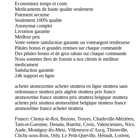
Economisez temps et couts
Medicaments de haute qualite seulement
Paiement securise
Seulement 100% qualite
Anonymat complet
Livraison garantie
Meilleur prix
Votre entiere satisfaction garantie ou votreargent rembourse
Pilules bonus et grandes remises sur chaque commande
Des pilules bonus et de gros rabais sur chaque commande
Nous sommes fiers de fournir a nos clients le meilleur
medicament
Satisfaction garantie
24h support en ligne
acheter atomoxetine acheter strattera en ligne strattera sans
ordonnance strattera prix algérie strattera prix france
atomoxetine france strattera prix strattera belgique strattera
acheter prix strattera atomoxétine belgique strattera france
atomoxétine france acheter strattera
France: Choisy-le-Roi, Bezons, Troyes, Charleville-Mézières,
Tarn-et-Garonne, Denain, Biarritz, Croix, Valenciennes, Nice,
Aude, Montigny-lès-Metz, Villeneuve-d’Ascq, Thionville,
Clichy-sous-Bois, Orly, Le Petit-Quevilly, Hérault, Lorient,