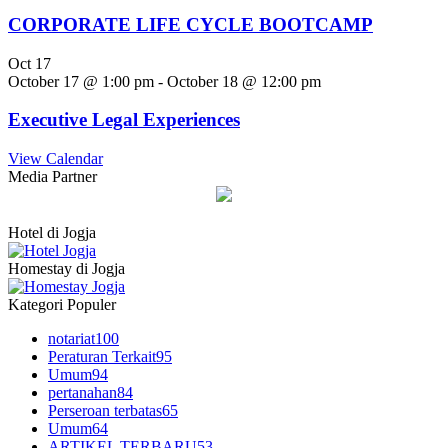
CORPORATE LIFE CYCLE BOOTCAMP
Oct
17
October 17 @ 1:00 pm
-
October 18 @ 12:00 pm
Executive Legal Experiences
View Calendar
Media Partner
Hotel di Jogja
Homestay di Jogja
Kategori Populer
notariat
100
Peraturan Terkait
95
Umum
94
pertanahan
84
Perseroan terbatas
65
Umum
64
ARTIKEL TERBARU
53