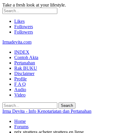
Take a fresh look at your lifestyle.
Likes
Followers
Followers
Irmadevita.com
INDEX
Contoh Akta
Pertanahan
Rak BUKU
Disclaimer
Profile
F A Q
Audio
Video
Irma Devita - Info Kenotariatan dan Pertanahan
Home
Forums
prix strattera acheter strattera en ligne