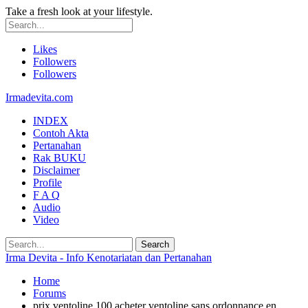
Take a fresh look at your lifestyle.
Likes
Followers
Followers
Irmadevita.com
INDEX
Contoh Akta
Pertanahan
Rak BUKU
Disclaimer
Profile
F A Q
Audio
Video
Irma Devita - Info Kenotariatan dan Pertanahan
Home
Forums
prix ventoline 100 acheter ventoline sans ordonnance en