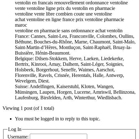
ventolin en francais renouvellement ordonnance ventoline
vente ventoline ligne prix du ventolin en pharmacie
ventoline vente libre combien coute une ventoline
achat ventoline en ligne france prix ventoline pharmacie
maroc
ventoline en pharmacie sans ordonnance achat ventolin
France: Cannes, Saint-Leu, Franconville, Colombes, Oullins,
Béthune, Bouches-du-Rhône, Marne, Chaumont, Saint-Malo,
Saint-Martin-d’Hères, Montluçon, Saint-Raphaël, Bruay-la-
Buissière, Hénin-Beaumont.
Belgique: Dilsen-Stokkem, Herve, Laeken, Liedekerke,
Bertrix, Kinrooi, Amay, Dalhem, Saint-Léger, Soignies,
Holsbeek, Borgerhout, Seneffe, Waimes, Aarschot,
Florenville, Ravels, Crisnée, Herentals, Halle, Antwerp,
Wevelgem, Diest.
Suisse: Andelfingen, Kaiserstuhl, Kloten, Wangen,
Münsingen, Laupen, Horgen, Lucerne, Amriswil, Bellinzona,
Laufenburg, Birsfelden, Arth, Winterthur, Wiedlisbach.
Viewing 1 post (of 1 total)
You must be logged in to reply to this topic.
Log In
Username: