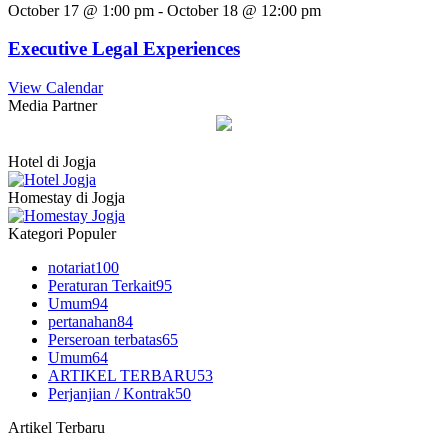
October 17 @ 1:00 pm
-
October 18 @ 12:00 pm
Executive Legal Experiences
View Calendar
Media Partner
Hotel di Jogja
Homestay di Jogja
Kategori Populer
notariat
100
Peraturan Terkait
95
Umum
94
pertanahan
84
Perseroan terbatas
65
Umum
64
ARTIKEL TERBARU
53
Perjanjian / Kontrak
50
Artikel Terbaru