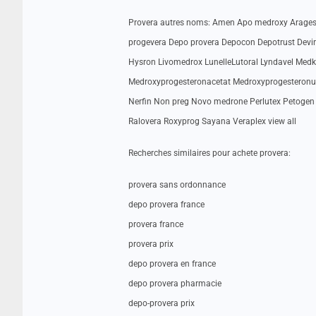
Provera autres noms: Amen Apo medroxy Aragest 
progevera Depo provera Depocon Depotrust Devi
Hysron Livomedrox LunelleLutoral Lyndavel Med
Medroxyprogesteronacetat Medroxyprogesteron
Nerfin Non preg Novo medrone Perlutex Petogen
Ralovera Roxyprog Sayana Veraplex view all
Recherches similaires pour achete provera:
provera sans ordonnance
depo provera france
provera france
provera prix
depo provera en france
depo provera pharmacie
depo-provera prix