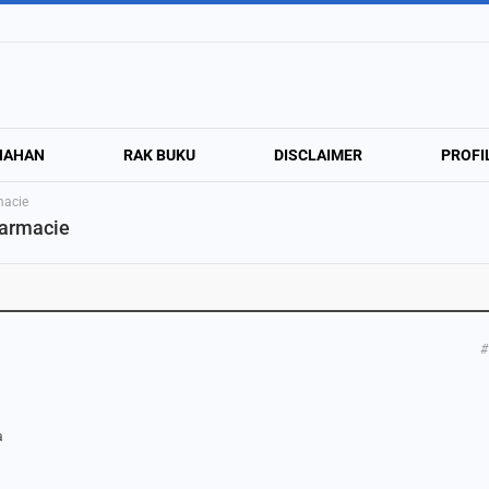
NAHAN
RAK BUKU
DISCLAIMER
PROFI
macie
harmacie
#
a