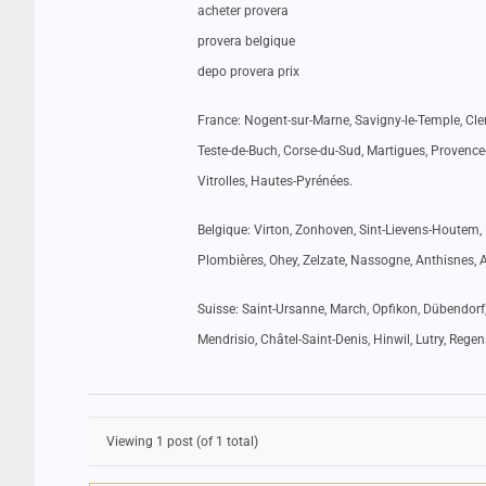
acheter provera
provera belgique
depo provera prix
France: Nogent-sur-Marne, Savigny-le-Temple, Cler
Teste-de-Buch, Corse-du-Sud, Martigues, Provence-
Vitrolles, Hautes-Pyrénées.
Belgique: Virton, Zonhoven, Sint-Lievens-Houtem, 
Plombières, Ohey, Zelzate, Nassogne, Anthisnes, A
Suisse: Saint-Ursanne, March, Opfikon, Dübendorf
Mendrisio, Châtel-Saint-Denis, Hinwil, Lutry, Rege
Viewing 1 post (of 1 total)