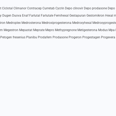
Ciclotal Climanor Contracep Curretab Cycrin Depo clinovir Depo prodasone Depo
ry Dugen Duova Enaf Farlutal Farlutale Femihexal Gestapuran Gestomikron Hexal 
kiron Medroplex Medrosterona Medroxiprogesterona Medroxyhexal Medroxyprogest
um Megestron Mepastat Meprate Mepro Methypregnone Metigesterona Modus Mpa 
 Petogen fresenius Planibu Prodafem Prodasone Progeron Progestagen Progevera