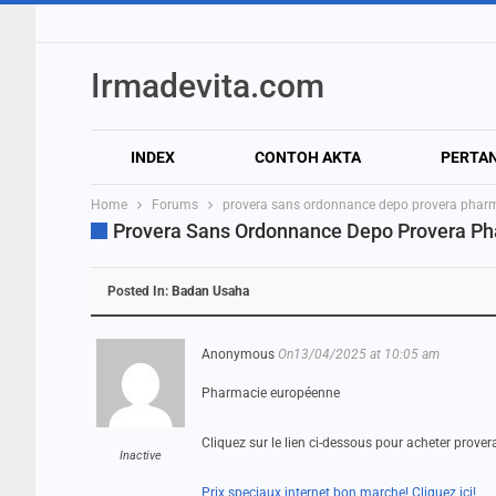
Irmadevita.com
INDEX
CONTOH AKTA
PERTA
Home
Forums
provera sans ordonnance depo provera phar
Provera Sans Ordonnance Depo Provera P
Posted In:
Badan Usaha
Anonymous
On13/04/2025 at 10:05 am
Pharmacie européenne
Cliquez sur le lien ci-dessous pour acheter prover
Inactive
Prix speciaux internet bon marche! Cliquez ici!