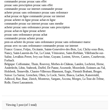
commander prozac prozac sans effet
prozac sans prescription prozac sans effet
commander prozac sur internet commander prozac
acheter prozac sans ordonnance prozac sans ordonnace
achat prozac en ligne commander prozac sur internet
prozac acheter en ligne prozac achat en ligne
commander prozac sur internet prozac sans menthe
acheter prozac sans ordonnance prozac sans prescription
prozac achat en ligne prozac acheter
prozac sans ordonnance prozac achat
commander prozac acheter prozac
peut-on acheter du prozac sans ordonnance prozac sans ordonnance maroc
prozac avec ou sans ordonnance commander prozac sur internet
France: Grasse, Fréjus, Occitanie, Sainte-Geneviève-des-Bois, Lot, Clichy-sous-Bois,
Nancy, Saint-Laurent-du-Var, La Ciotat, Vénissieux, Saint-Herblain, Villefranche-sur-
Saône, Levallois-Perret, Ivry-sur-Seine, Guyane, Lorient, Sèvres, Castres, Courbevoie,
Forbach.
Belgique: Colfontaine, Thuin, Rouvroy, Merbes-le-Château, Landen, Lochristi, Herne,
Anderlecht, Libin, Stabroek, Duffel, De Panne, Assenede, Moorslede, Estinnes-au-Val,
Holsbeek, Tenneville, Chastre-Villeroux-Blanmont, Engis, Flemish Brabant, Bruges.
Suisse: La Sarraz, Grenchen, Olten, Le Locle, Sierre, Biasca, Lachen, Kaiserstuhl,
Adliswil, Rue, Baar, Zürich, Montreux, Sargans, Ascona, Morges, La Tour-de-Trême,
Rolle, Ouest Lausannois.
Viewing 1 post (of 1 total)