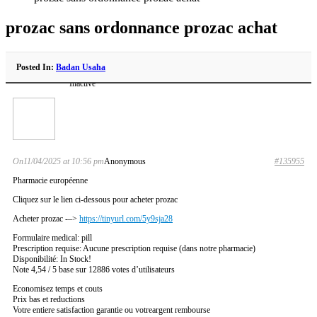
prozac sans ordonnance prozac achat
Posted In:
Badan Usaha
Inactive
On11/04/2025 at 10:56 pm
Anonymous
#135955
Pharmacie européenne
Cliquez sur le lien ci-dessous pour acheter prozac
Acheter prozac -–>
https://tinyurl.com/5y9sja28
Formulaire medical: pill
Prescription requise: Aucune prescription requise (dans notre pharmacie)
Disponibilité: In Stock!
Note 4,54 / 5 base sur 12886 votes d’utilisateurs
Economisez temps et couts
Prix bas et reductions
Votre entiere satisfaction garantie ou votreargent rembourse