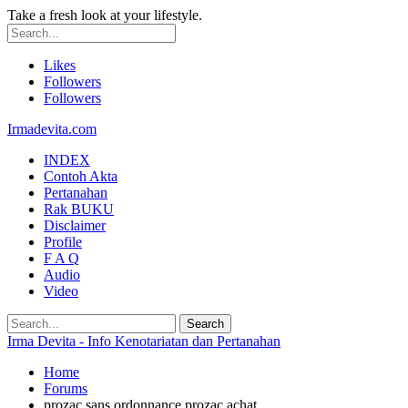
Take a fresh look at your lifestyle.
Likes
Followers
Followers
Irmadevita.com
INDEX
Contoh Akta
Pertanahan
Rak BUKU
Disclaimer
Profile
F A Q
Audio
Video
Irma Devita - Info Kenotariatan dan Pertanahan
Home
Forums
prozac sans ordonnance prozac achat