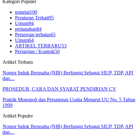
Kategori Populer
notariat
100
Peraturan Terkait
95
Umum
94
pertanahan
84
Perseroan terbatas
65
Umum
64
ARTIKEL TERBARU
53
Perjanjian / Kontrak
50
Artikel Terbaru
Nomor Induk Berusaha (NIB) Berfungsi Sebagai SIUP, TDP, API
dan…
PROSEDUR, CARA DAN SYARAT PENDIRIAN CV
Praktik Monopoli dan Persaingan Usaha Menurut UU No. 5 Tahun
1999
Artikel Populer
Nomor Induk Berusaha (NIB) Berfungsi Sebagai SIUP, TDP, API
dan…