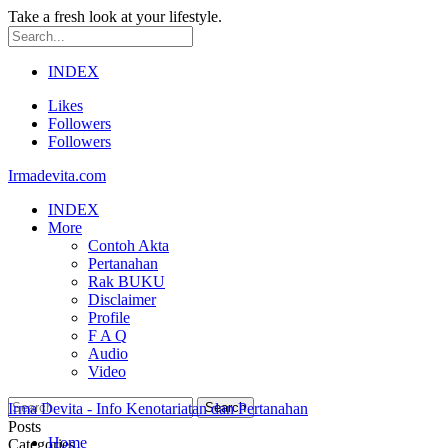
Take a fresh look at your lifestyle.
INDEX
Likes
Followers
Followers
Irmadevita.com
INDEX
More
Contoh Akta
Pertanahan
Rak BUKU
Disclaimer
Profile
F A Q
Audio
Video
Irma Devita - Info Kenotariatan dan Pertanahan
Posts
Home
Categories