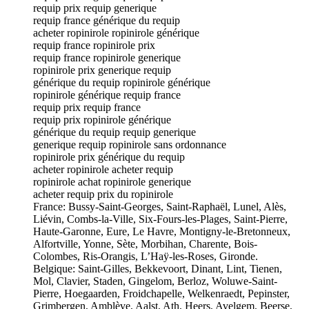
requip prix requip generique
requip france générique du requip
acheter ropinirole ropinirole générique
requip france ropinirole prix
requip france ropinirole generique
ropinirole prix generique requip
générique du requip ropinirole générique
ropinirole générique requip france
requip prix requip france
requip prix ropinirole générique
générique du requip requip generique
generique requip ropinirole sans ordonnance
ropinirole prix générique du requip
acheter ropinirole acheter requip
ropinirole achat ropinirole generique
acheter requip prix du ropinirole
France: Bussy-Saint-Georges, Saint-Raphaël, Lunel, Alès,
Liévin, Combs-la-Ville, Six-Fours-les-Plages, Saint-Pierre,
Haute-Garonne, Eure, Le Havre, Montigny-le-Bretonneux,
Alfortville, Yonne, Sète, Morbihan, Charente, Bois-
Colombes, Ris-Orangis, L’Haÿ-les-Roses, Gironde.
Belgique: Saint-Gilles, Bekkevoort, Dinant, Lint, Tienen,
Mol, Clavier, Staden, Gingelom, Berloz, Woluwe-Saint-
Pierre, Hoegaarden, Froidchapelle, Welkenraedt, Pepinster,
Grimbergen, Amblève, Aalst, Ath, Heers, Avelgem, Beerse,