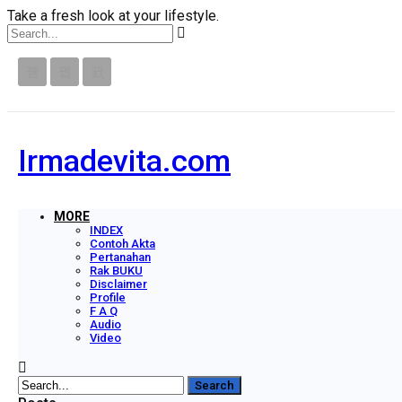
Take a fresh look at your lifestyle.
Irmadevita.com
MORE
INDEX
Contoh Akta
Pertanahan
Rak BUKU
Disclaimer
Profile
F A Q
Audio
Video