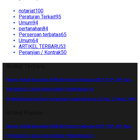
notariat
100
Peraturan Terkait
95
Umum
94
pertanahan
84
Perseroan terbatas
65
Umum
64
ARTIKEL TERBARU
53
Perjanjian / Kontrak
50
Artikel Terbaru
Nomor Induk Berusaha (NIB) Berfungsi Sebagai SIUP, TDP, API dan…
PROSEDUR, CARA DAN SYARAT PENDIRIAN CV
Praktik Monopoli dan Persaingan Usaha Menurut UU No. 5 Tahun 1999
Artikel Populer
Nomor Induk Berusaha (NIB) Berfungsi Sebagai SIUP, TDP, API dan…
PROSEDUR, CARA DAN SYARAT PENDIRIAN CV