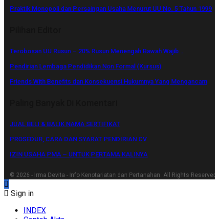
Praktik Monopoli dan Persaingan Usaha Menurut UU No. 5 Tahun 1999
Pilihan Editor
Terobosan UU Rusun – 20% Rusun Menengah Bawah Wajib…
Pendirian Lembaga Pendidikan Non Formal (Kursus)
Friends With Benefits dan Konsekuensi Hukumnya Yang Mengancam
Paling Banyak Di Komentari
JUAL BELI & BALIK NAMA SERTIFIKAT
PROSEDUR, CARA DAN SYARAT PENDIRIAN CV
IZIN USAHA PMA – UNTUK PERTAMA KALINYA
© 2026 - Irma Devita - Info Kenotariatan dan Pertanahan. All Rights Reserved.
Sign in
INDEX