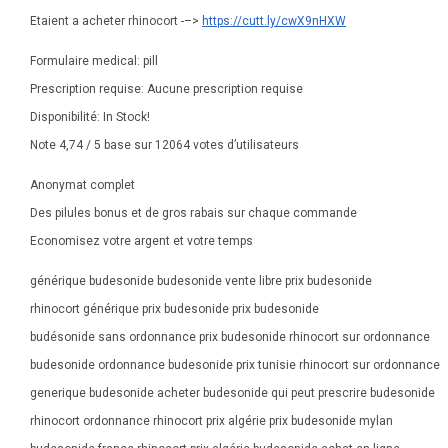
Etaient a acheter rhinocort -–>
https://cutt.ly/cwX9nHXW
Formulaire medical: pill
Prescription requise: Aucune prescription requise
Disponibilité: In Stock!
Note 4,74 / 5 base sur 12064 votes d’utilisateurs
Anonymat complet
Des pilules bonus et de gros rabais sur chaque commande
Economisez votre argent et votre temps
générique budesonide budesonide vente libre prix budesonide
rhinocort générique prix budesonide prix budesonide
budésonide sans ordonnance prix budesonide rhinocort sur ordonnance
budesonide ordonnance budesonide prix tunisie rhinocort sur ordonnance
generique budesonide acheter budesonide qui peut prescrire budesonide
rhinocort ordonnance rhinocort prix algérie prix budesonide mylan