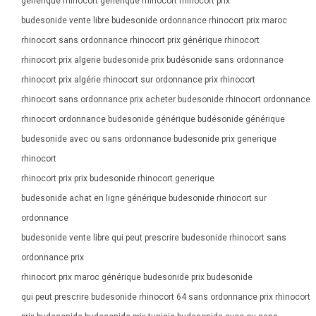
générique rhinocort generique rhinocort rhinocort prix
budesonide vente libre budesonide ordonnance rhinocort prix maroc
rhinocort sans ordonnance rhinocort prix générique rhinocort
rhinocort prix algerie budesonide prix budésonide sans ordonnance
rhinocort prix algérie rhinocort sur ordonnance prix rhinocort
rhinocort sans ordonnance prix acheter budesonide rhinocort ordonnance
rhinocort ordonnance budesonide générique budésonide générique
budesonide avec ou sans ordonnance budesonide prix generique
rhinocort
rhinocort prix prix budesonide rhinocort generique
budesonide achat en ligne générique budesonide rhinocort sur
ordonnance
budesonide vente libre qui peut prescrire budesonide rhinocort sans
ordonnance prix
rhinocort prix maroc générique budesonide prix budesonide
qui peut prescrire budesonide rhinocort 64 sans ordonnance prix rhinocort