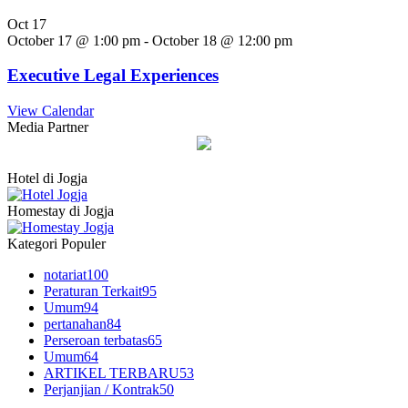
Oct
17
October 17 @ 1:00 pm
-
October 18 @ 12:00 pm
Executive Legal Experiences
View Calendar
Media Partner
Hotel di Jogja
Homestay di Jogja
Kategori Populer
notariat
100
Peraturan Terkait
95
Umum
94
pertanahan
84
Perseroan terbatas
65
Umum
64
ARTIKEL TERBARU
53
Perjanjian / Kontrak
50