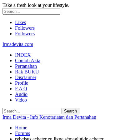
Take a fresh look at your lifestyle.
Likes
Followers
Followers
Irmadevita.com
INDEX
Contoh Akta
Pertanahan
Rak BUKU
Disclaimer
Profile
F A Q
Audio
Video
Irma Devita - Info Kenotariatan dan Pertanahan
Home
Forums
rybelsus acheter en ligne sémaglutide acheter