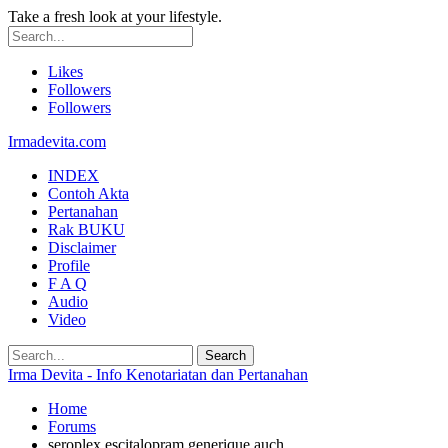
Take a fresh look at your lifestyle.
Likes
Followers
Followers
Irmadevita.com
INDEX
Contoh Akta
Pertanahan
Rak BUKU
Disclaimer
Profile
F A Q
Audio
Video
Irma Devita - Info Kenotariatan dan Pertanahan
Home
Forums
seroplex escitalopram generique auch