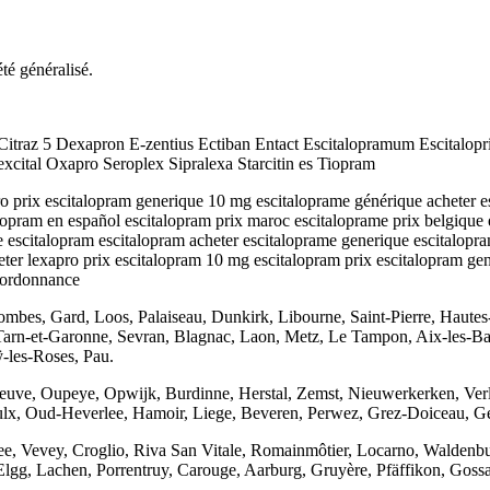
été généralisé.
Citraz 5 Dexapron E-zentius Ectiban Entact Escitalopramum Escitalopr
cital Oxapro Seroplex Sipralexa Starcitin es Tiopram
ro prix escitalopram generique 10 mg escitaloprame générique acheter e
opram en español escitalopram prix maroc escitaloprame prix belgique 
escitalopram escitalopram acheter escitaloprame generique escitalopra
ter lexapro prix escitalopram 10 mg escitalopram prix escitalopram gen
s ordonnance
bes, Gard, Loos, Palaiseau, Dunkirk, Libourne, Saint-Pierre, Hautes-
arn-et-Garonne, Sevran, Blagnac, Laon, Metz, Le Tampon, Aix-les-Bai
ÿ-les-Roses, Pau.
euve, Oupeye, Opwijk, Burdinne, Herstal, Zemst, Nieuwerkerken, Verlai
ulx, Oud-Heverlee, Hamoir, Liege, Beveren, Perwez, Grez-Doiceau, G
see, Vevey, Croglio, Riva San Vitale, Romainmôtier, Locarno, Waldenbu
lgg, Lachen, Porrentruy, Carouge, Aarburg, Gruyère, Pfäffikon, Gossa