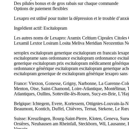
Des pilules bonus et de gros rabais sur chaque commande
Options de paiement flexibles
Lexapro est utilisé pour traiter la dépression et le trouble d’anxi
Ingrédient actif: Escitalopram
Les autres noms de Lexapro: Aramix Celtium Cipralex Citoles 
Lexamil Lextor Losiram Losita Meliva Meridian Neozentius Nex
seroplex escitalopram generique escitalopram en francais lexap
escitaloprame sans ordonnance escitalopram ordonnance escital
generique escitalopram prix escitalopram médicament générique 
ordonnance générique escitalopram escitalopram generique ache
escitalopram generique de escitalopram générique lexapro san
France: Vierzon, Gonesse, Grigny, Narbonne, La Garenne-Colom
Menton, Oise, Saint-Chamond, Loire-Atlantique, Montélimar, T
Atlantiques, Oullins, Sotteville-lès-Rouen, Sucy-en-Brie, L’Ha
Belgique: Ichtegem, Evere, Kortessem, Ottignies-Louvain-la-N
Beaumont, Kontich, Duffel, Chièvres, Ternat, Stekene, Le Rœ
Suisse: Kreuzlingen, Bourg-Saint-Pierre, Kloten, Geneva, Sur
Orsières, Neuhausen am Rheinfall, Steckborn, Wil, Lausanne, E
Versoix.