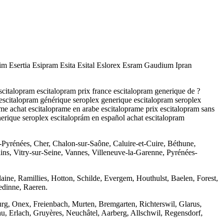
im Esertia Esipram Esita Esital Eslorex Esram Gaudium Ipran
scitalopram escitalopram prix france escitalopram generique de ?
escitalopram générique seroplex generique escitalopram seroplex
me achat escitaloprame en arabe escitaloprame prix escitalopram sans
erique seroplex escitaloprám en español achat escitalopram
Pyrénées, Cher, Chalon-sur-Saône, Caluire-et-Cuire, Béthune,
ns, Vitry-sur-Seine, Vannes, Villeneuve-la-Garenne, Pyrénées-
ne, Ramillies, Hotton, Schilde, Evergem, Houthulst, Baelen, Forest,
edinne, Raeren.
rg, Onex, Freienbach, Murten, Bremgarten, Richterswil, Glarus,
u, Erlach, Gruyères, Neuchâtel, Aarberg, Allschwil, Regensdorf,