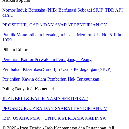
Artikel Populer
Nomor Induk Berusaha (NIB) Berfungsi Sebagai SIUP, TDP, API
dan…
PROSEDUR, CARA DAN SYARAT PENDIRIAN CV
Praktik Monopoli dan Persaingan Usaha Menurut UU No. 5 Tahun
1999
Pilihan Editor
Pendirian Kantor Perwakilan Perdagangan Asing
Perubahan Klasifikasi Surat Ijin Usaha Perdagangan (SIUP)
Perjanjian Kawin dalam Pemberian Hak Tanggungan
Paling Banyak di Komentari
JUAL BELI & BALIK NAMA SERTIFIKAT
PROSEDUR, CARA DAN SYARAT PENDIRIAN CV
IZIN USAHA PMA – UNTUK PERTAMA KALINYA
© 2026 - Irma Devita - Info Kenotariatan dan Pertanahan. All