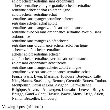
zoloft acheter sertraline sans ordonnance
acheter sertraline en ligne gratuite acheter sertraline
sertraline acheter achat zoloft en ligne
zoloft acheter sertraline achat
sertraline sans manger sertraline acheter
sertraline acheter achat zoloft
sertraline sans manger zoloft sans ordonnance
sertraline avec ou sans ordonnance sertraline avec ou sans
ordonnance
sertraline sans manger zoloft acheter
sertraline sans ordonnance acheter zoloft en ligne
acheter zoloft acheter sertraline
acheter zoloft sertraline acheter
zoloft acheter sertraline avec ou sans ordonnance
zoloft sans ordonnance achat zoloft
sertraline sans manger acheter zoloft en ligne
sertraline avec ou sans ordonnance sertraline achat
France: Paris, Lyon, Marseille, Toulouse, Bordeaux, Lille,
Nice, Nantes, Strasbourg, Rennes, Grenoble, Rouen, Toulon,
Montpellier, Douai et Lens, Avignon, Saint-Etienne.
Belgique: Anvers – Antwerpen, Louvain – Leuven, Bruges –
Brugge, Gand – Gent, Hasselt, Wavre, Mons, Liege, Arlon,
Namur, Bruxelles, Limbourg.
Viewing 1 post (of 1 total)