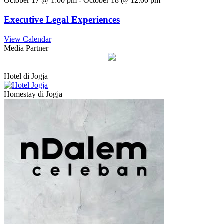
October 17 @ 1:00 pm
-
October 18 @ 12:00 pm
Executive Legal Experiences
View Calendar
Media Partner
Hotel di Jogja
Homestay di Jogja