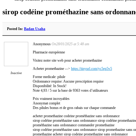
sirop codéine prométhazine sans ordonn
Posted In:
Badan Usaha
Anonymous
On28/01/2025 at 5:48 am
Pharmacie européenne
Visitez notre site web pour acheter promethazine
Acheter promethazine -–>
https://tinyurl.com/yc5ep5v5
Inactive
Forme medicale: pilule
Ordonnance requise: Aucune prescription requise
Disponibilité: In Stock!
Note 4,93 / 5 sur la base de 9363 votes d’utilisateurs
Prix vraiment incroyables
Anonymat complet
Des pilules bonus et de gros rabais sur chaque commande
acheter promethazine codeine prométhazine sans ordonnance
sirop codéine prométhazine sans ordonnance sirop codéine promethazin
prométhazine sans ordonnance commander promethazine
sirop codéine prométhazine sans ordonnance sirop promethazine sans 
promethazine acheter sirop codeine promethazine sans ordonnance