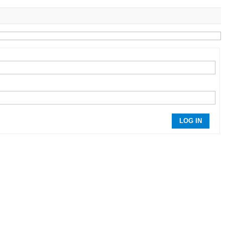
LOG IN