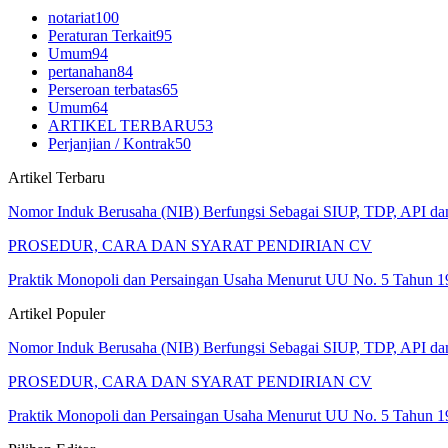
notariat
100
Peraturan Terkait
95
Umum
94
pertanahan
84
Perseroan terbatas
65
Umum
64
ARTIKEL TERBARU
53
Perjanjian / Kontrak
50
Artikel Terbaru
Nomor Induk Berusaha (NIB) Berfungsi Sebagai SIUP, TDP, API d
PROSEDUR, CARA DAN SYARAT PENDIRIAN CV
Praktik Monopoli dan Persaingan Usaha Menurut UU No. 5 Tahun 1
Artikel Populer
Nomor Induk Berusaha (NIB) Berfungsi Sebagai SIUP, TDP, API d
PROSEDUR, CARA DAN SYARAT PENDIRIAN CV
Praktik Monopoli dan Persaingan Usaha Menurut UU No. 5 Tahun 1