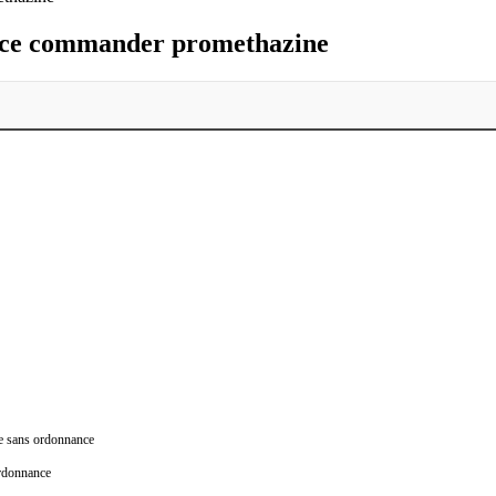
ance commander promethazine
e sans ordonnance
ordonnance