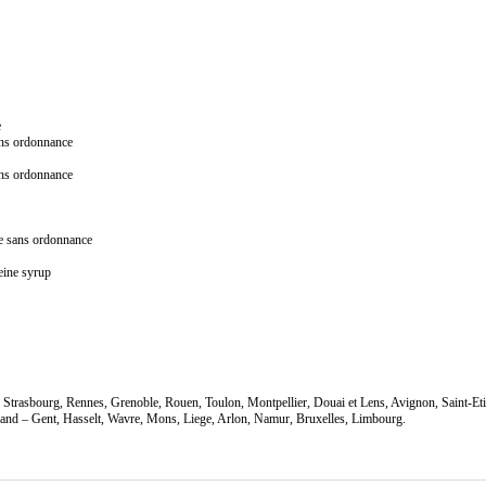
e
ans ordonnance
ans ordonnance
e sans ordonnance
eine syrup
s, Strasbourg, Rennes, Grenoble, Rouen, Toulon, Montpellier, Douai et Lens, Avignon, Saint-Et
nd – Gent, Hasselt, Wavre, Mons, Liege, Arlon, Namur, Bruxelles, Limbourg.