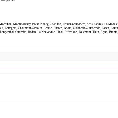
60 comprimes
 Morbihan, Montmorency, Brest, Nancy, Châtillon, Romans-sur-Isère, Sens, Sèvres, La Madele
hout, Zottegem, Chaumont-Gistoux, Beerse, Ekeren, Boom, Glabbeek-Zuurbemde, Essen, Lomm
Langenthal, Cudrefin, Baden, La Neuveville, Illnau-Effretikon, Delémont, Thun, Agno, Binn