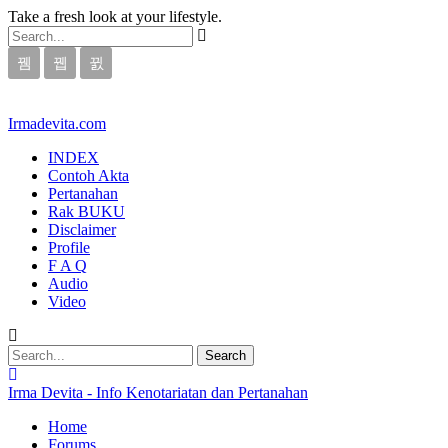
Take a fresh look at your lifestyle.
Irmadevita.com
INDEX
Contoh Akta
Pertanahan
Rak BUKU
Disclaimer
Profile
F A Q
Audio
Video
Irma Devita - Info Kenotariatan dan Pertanahan
Home
Forums