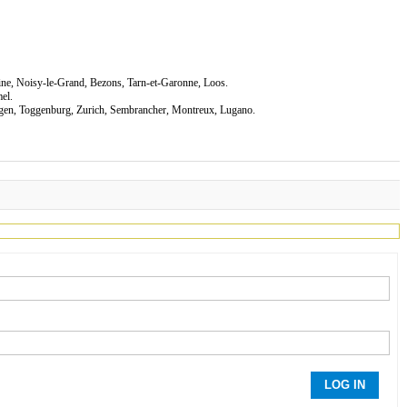
ine, Noisy-le-Grand, Bezons, Tarn-et-Garonne, Loos.
el.
ingen, Toggenburg, Zurich, Sembrancher, Montreux, Lugano.
LOG IN