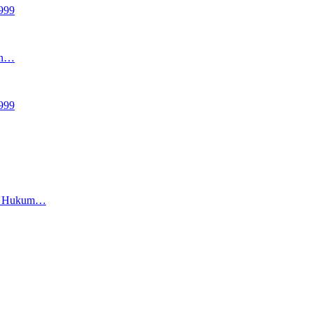
999
an…
999
an Hukum…