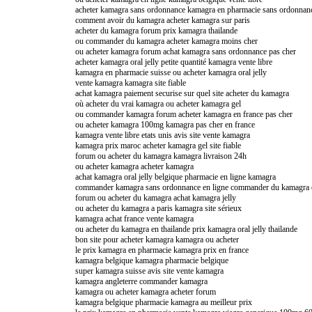
acheter kamagra sans ordonnance kamagra en pharmacie sans ordonnan
comment avoir du kamagra acheter kamagra sur paris
acheter du kamagra forum prix kamagra thailande
ou commander du kamagra acheter kamagra moins cher
ou acheter kamagra forum achat kamagra sans ordonnance pas cher
acheter kamagra oral jelly petite quantité kamagra vente libre
kamagra en pharmacie suisse ou acheter kamagra oral jelly
vente kamagra kamagra site fiable
achat kamagra paiement securise sur quel site acheter du kamagra
où acheter du vrai kamagra ou acheter kamagra gel
ou commander kamagra forum acheter kamagra en france pas cher
ou acheter kamagra 100mg kamagra pas cher en france
kamagra vente libre etats unis avis site vente kamagra
kamagra prix maroc acheter kamagra gel site fiable
forum ou acheter du kamagra kamagra livraison 24h
ou acheter kamagra acheter kamagra
achat kamagra oral jelly belgique pharmacie en ligne kamagra
commander kamagra sans ordonnance en ligne commander du kamagra 
forum ou acheter du kamagra achat kamagra jelly
ou acheter du kamagra a paris kamagra site sérieux
kamagra achat france vente kamagra
ou acheter du kamagra en thailande prix kamagra oral jelly thailande
bon site pour acheter kamagra kamagra ou acheter
le prix kamagra en pharmacie kamagra prix en france
kamagra belgique kamagra pharmacie belgique
super kamagra suisse avis site vente kamagra
kamagra angleterre commander kamagra
kamagra ou acheter kamagra acheter forum
kamagra belgique pharmacie kamagra au meilleur prix