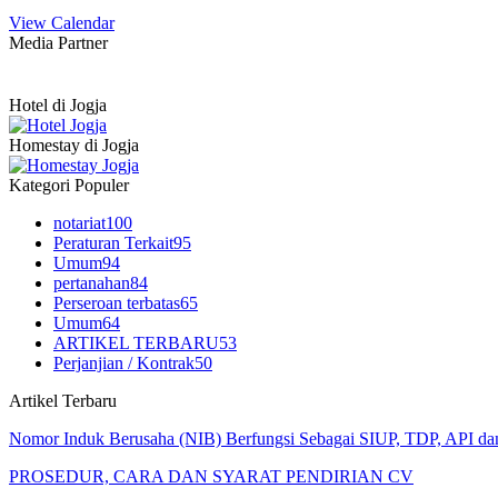
View Calendar
Media Partner
Hotel di Jogja
Homestay di Jogja
Kategori Populer
notariat
100
Peraturan Terkait
95
Umum
94
pertanahan
84
Perseroan terbatas
65
Umum
64
ARTIKEL TERBARU
53
Perjanjian / Kontrak
50
Artikel Terbaru
Nomor Induk Berusaha (NIB) Berfungsi Sebagai SIUP, TDP, API d
PROSEDUR, CARA DAN SYARAT PENDIRIAN CV