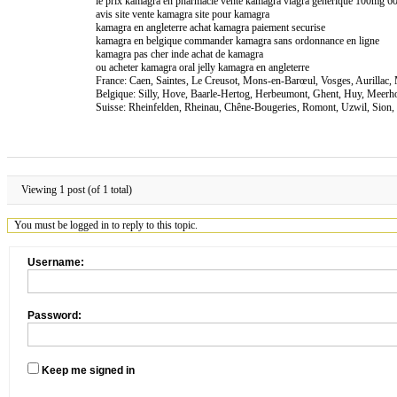
le prix kamagra en pharmacie vente kamagra viagra generique 100mg 
avis site vente kamagra site pour kamagra
kamagra en angleterre achat kamagra paiement securise
kamagra en belgique commander kamagra sans ordonnance en ligne
kamagra pas cher inde achat de kamagra
ou acheter kamagra oral jelly kamagra en angleterre
France: Caen, Saintes, Le Creusot, Mons-en-Barœul, Vosges, Aurillac,
Belgique: Silly, Hove, Baarle-Hertog, Herbeumont, Ghent, Huy, Meer
Suisse: Rheinfelden, Rheinau, Chêne-Bougeries, Romont, Uzwil, Sion, 
Viewing 1 post (of 1 total)
You must be logged in to reply to this topic.
Username:
Password:
Keep me signed in