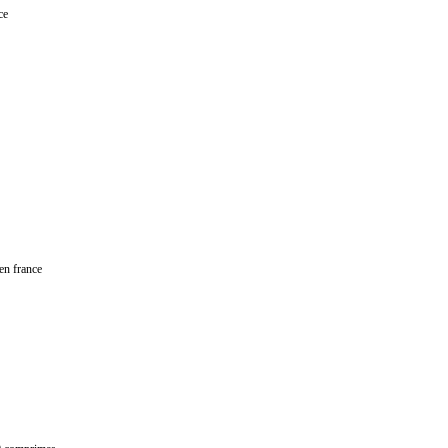
ce
en france