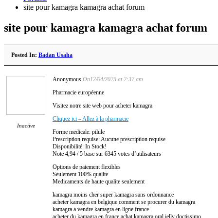
site pour kamagra kamagra achat forum
site pour kamagra kamagra achat forum
Posted In:
Badan Usaha
Anonymous
On12/04/2025 at 2:37 am
Pharmacie européenne
Visitez notre site web pour acheter kamagra
Cliquez ici – Allez à la pharmacie
Inactive
Forme medicale: pilule
Prescription requise: Aucune prescription requise
Disponibilité: In Stock!
Note 4,94 / 5 base sur 6345 votes d’utilisateurs
Options de paiement flexibles
Seulement 100% qualite
Medicaments de haute qualite seulement
kamagra moins cher super kamagra sans ordonnance
acheter kamagra en belgique comment se procurer du kamagra
kamagra a vendre kamagra en ligne france
acheter du kamagra en france achat kamagra oral jelly doctissimo