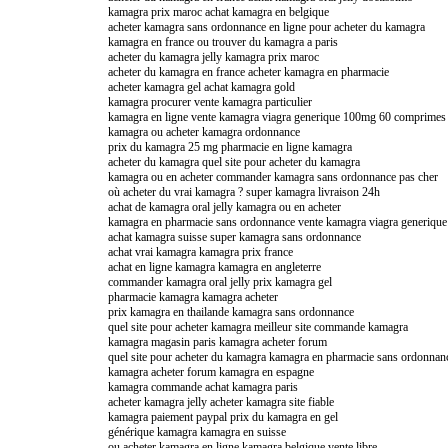
kamagra prix maroc achat kamagra en belgique
acheter kamagra sans ordonnance en ligne pour acheter du kamagra
kamagra en france ou trouver du kamagra a paris
acheter du kamagra jelly kamagra prix maroc
acheter du kamagra en france acheter kamagra en pharmacie
acheter kamagra gel achat kamagra gold
kamagra procurer vente kamagra particulier
kamagra en ligne vente kamagra viagra generique 100mg 60 comprimes
kamagra ou acheter kamagra ordonnance
prix du kamagra 25 mg pharmacie en ligne kamagra
acheter du kamagra quel site pour acheter du kamagra
kamagra ou en acheter commander kamagra sans ordonnance pas cher
où acheter du vrai kamagra ? super kamagra livraison 24h
achat de kamagra oral jelly kamagra ou en acheter
kamagra en pharmacie sans ordonnance vente kamagra viagra generiq
achat kamagra suisse super kamagra sans ordonnance
achat vrai kamagra kamagra prix france
achat en ligne kamagra kamagra en angleterre
commander kamagra oral jelly prix kamagra gel
pharmacie kamagra kamagra acheter
prix kamagra en thailande kamagra sans ordonnance
quel site pour acheter kamagra meilleur site commande kamagra
kamagra magasin paris kamagra acheter forum
quel site pour acheter du kamagra kamagra en pharmacie sans ordonnan
kamagra acheter forum kamagra en espagne
kamagra commande achat kamagra paris
acheter kamagra jelly acheter kamagra site fiable
kamagra paiement paypal prix du kamagra en gel
générique kamagra kamagra en suisse
ou acheter kamagra en ligne kamagra belgique vente libre