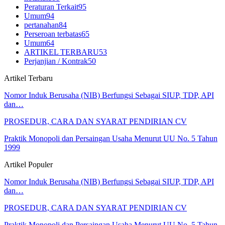
Peraturan Terkait
95
Umum
94
pertanahan
84
Perseroan terbatas
65
Umum
64
ARTIKEL TERBARU
53
Perjanjian / Kontrak
50
Artikel Terbaru
Nomor Induk Berusaha (NIB) Berfungsi Sebagai SIUP, TDP, API
dan…
PROSEDUR, CARA DAN SYARAT PENDIRIAN CV
Praktik Monopoli dan Persaingan Usaha Menurut UU No. 5 Tahun
1999
Artikel Populer
Nomor Induk Berusaha (NIB) Berfungsi Sebagai SIUP, TDP, API
dan…
PROSEDUR, CARA DAN SYARAT PENDIRIAN CV
Praktik Monopoli dan Persaingan Usaha Menurut UU No. 5 Tahun