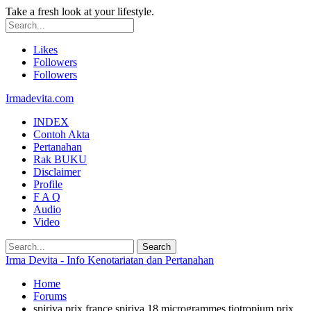
Take a fresh look at your lifestyle.
Likes
Followers
Followers
Irmadevita.com
INDEX
Contoh Akta
Pertanahan
Rak BUKU
Disclaimer
Profile
F A Q
Audio
Video
Irma Devita - Info Kenotariatan dan Pertanahan
Home
Forums
spiriva prix france spiriva 18 microgrammes tiotropium prix