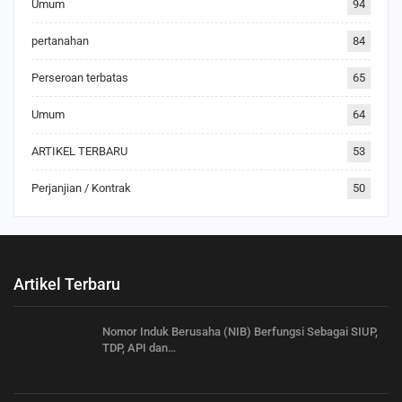
Umum
94
pertanahan
84
Perseroan terbatas
65
Umum
64
ARTIKEL TERBARU
53
Perjanjian / Kontrak
50
Artikel Terbaru
Nomor Induk Berusaha (NIB) Berfungsi Sebagai SIUP,
TDP, API dan…