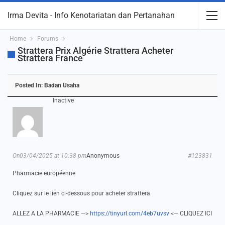
Irma Devita - Info Kenotariatan dan Pertanahan
Home
Forums
Strattera Prix Algérie Strattera Acheter
Strattera France
Posted In:
Badan Usaha
Inactive
On03/04/2025 at 10:38 pm
Anonymous
#123831
Pharmacie européenne
Cliquez sur le lien ci-dessous pour acheter strattera
ALLEZ A LA PHARMACIE —>
https://tinyurl.com/4eb7uvsv
<— CLIQUEZ ICI