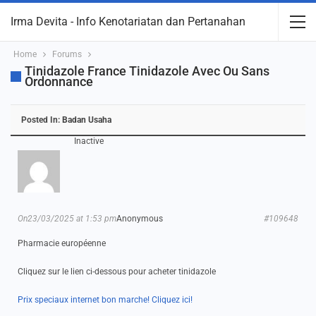
Irma Devita - Info Kenotariatan dan Pertanahan
Home
Forums
Tinidazole France Tinidazole Avec Ou Sans
Ordonnance
Posted In:
Badan Usaha
Inactive
On23/03/2025 at 1:53 pm
Anonymous
#109648
Pharmacie européenne
Cliquez sur le lien ci-dessous pour acheter tinidazole
Prix speciaux internet bon marche! Cliquez ici!