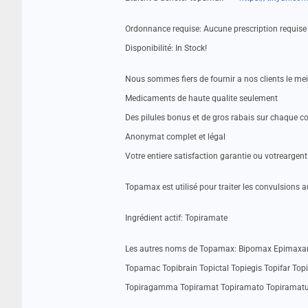
Ordonnance requise: Aucune prescription requise
Disponibilité: In Stock!
Nous sommes fiers de fournir a nos clients le me
Medicaments de haute qualite seulement
Des pilules bonus et de gros rabais sur chaque
Anonymat complet et légal
Votre entiere satisfaction garantie ou votrearge
Topamax est utilisé pour traiter les convulsions a
Ingrédient actif: Topiramate
Les autres noms de Topamax: Bipomax Epimaxan
Topamac Topibrain Topictal Topiegis Topifar Top
Topiragamma Topiramat Topiramato Topiramatum 