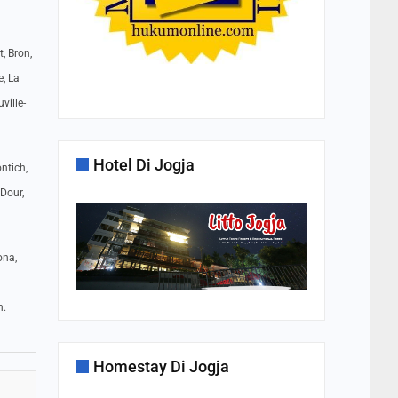
, Bron,
e, La
ville-
Hotel Di Jogja
ntich,
 Dour,
ona,
n.
Homestay Di Jogja