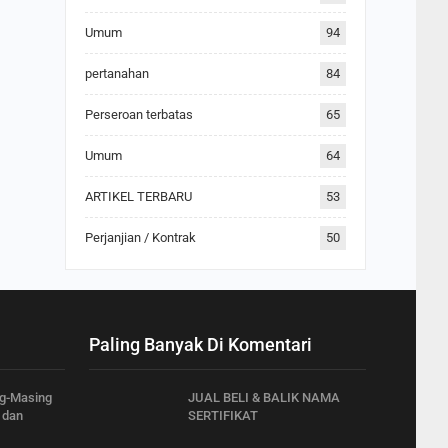
Umum
94
pertanahan
84
Perseroan terbatas
65
Umum
64
ARTIKEL TERBARU
53
Perjanjian / Kontrak
50
Paling Banyak Di Komentari
ng-Masing
JUAL BELI & BALIK NAMA
 dan
SERTIFIKAT