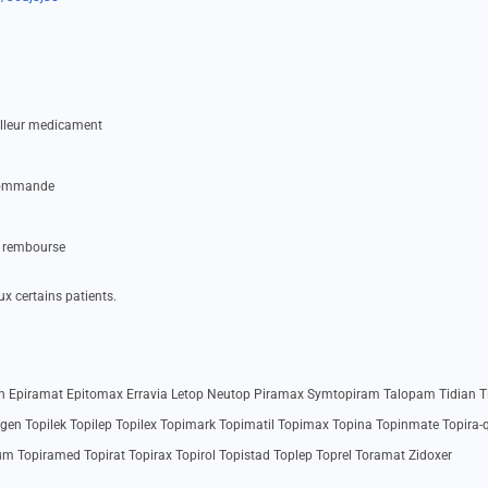
illeur medicament
 commande
nt rembourse
ux certains patients.
 Epiramat Epitomax Erravia Letop Neutop Piramax Symtopiram Talopam Tidian T
igen Topilek Topilep Topilex Topimark Topimatil Topimax Topina Topinmate Topira-
Topiramed Topirat Topirax Topirol Topistad Toplep Toprel Toramat Zidoxer