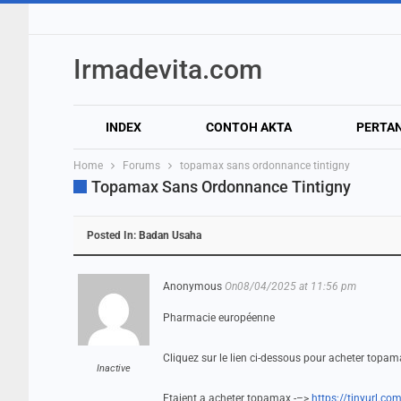
Irmadevita.com
INDEX
CONTOH AKTA
PERTA
Home
Forums
topamax sans ordonnance tintigny
Topamax Sans Ordonnance Tintigny
Posted In:
Badan Usaha
Anonymous
On08/04/2025 at 11:56 pm
Pharmacie européenne
Cliquez sur le lien ci-dessous pour acheter topa
Inactive
Etaient a acheter topamax -–>
https://tinyurl.co