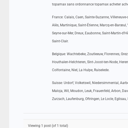
topamax sans ordonnance topamax acheter achet
France: Calais, Caen, Sainte-Suzanne, Villeneuve-
Alès, Martinique, Saint-Étienne, Marcq-en-Barœul, 
Seyne-sur-Mer, Dreux, Eaubonne, Saint-Martin-d’Hère
Saint-Clair.
Belgique: Wachtebeke, Zoutleeuw, Florennes, Grez-
Houthalen-Helchteren, Sint-Joost-ten-Node, Herenth
Colfontaine, Niel, La Hulpe, Ruiselede.
Suisse: Urdorf, Volketswil, Niedersimmental, Aarbe
Maloja, Wil, Moudon, Leuk, Frauenfeld, Arbon, Dav
Zurzach, Laufenburg, Oftringen, Le Locle, Eglisau
Viewing 1 post (of 1 total)