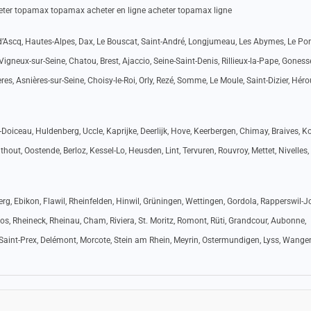
er topamax topamax acheter en ligne acheter topamax ligne
d’Ascq, Hautes-Alpes, Dax, Le Bouscat, Saint-André, Longjumeau, Les Abymes, Le Port
Vigneux-sur-Seine, Chatou, Brest, Ajaccio, Seine-Saint-Denis, Rillieux-la-Pape, Goness
s, Asnières-sur-Seine, Choisy-le-Roi, Orly, Rezé, Somme, Le Moule, Saint-Dizier, Hérou
Doiceau, Huldenberg, Uccle, Kaprijke, Deerlijk, Hove, Keerbergen, Chimay, Braives, Ko
out, Oostende, Berloz, Kessel-Lo, Heusden, Lint, Tervuren, Rouvroy, Mettet, Nivelles,
rg, Ebikon, Flawil, Rheinfelden, Hinwil, Grüningen, Wettingen, Gordola, Rapperswil-J
os, Rheineck, Rheinau, Cham, Riviera, St. Moritz, Romont, Rüti, Grandcour, Aubonne,
, Saint-Prex, Delémont, Morcote, Stein am Rhein, Meyrin, Ostermundigen, Lyss, Wange