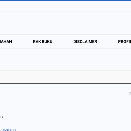
NAHAN
RAK BUKU
DISCLAIMER
PROFI
#
max
m/36uj8j38