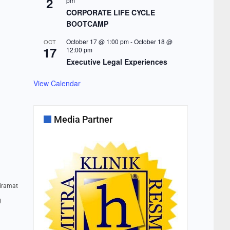
2
pm
CORPORATE LIFE CYCLE
BOOTCAMP
October 17 @ 1:00 pm
-
October 18 @
OCT
17
12:00 pm
Executive Legal Experiences
View Calendar
Media Partner
iramat
q