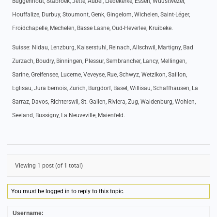
Buggenhout, Stabroek, Jette, Aubel, Liedekerke, Essen, Wuustwezel,
Houffalize, Durbuy, Stoumont, Genk, Gingelom, Wichelen, Saint-Léger,
Froidchapelle, Mechelen, Basse Lasne, Oud-Heverlee, Kruibeke.
Suisse: Nidau, Lenzburg, Kaiserstuhl, Reinach, Allschwil, Martigny, Bad
Zurzach, Boudry, Binningen, Plessur, Sembrancher, Lancy, Mellingen,
Sarine, Greifensee, Lucerne, Veveyse, Rue, Schwyz, Wetzikon, Saillon,
Eglisau, Jura bernois, Zurich, Burgdorf, Basel, Willisau, Schaffhausen, La
Sarraz, Davos, Richterswil, St. Gallen, Riviera, Zug, Waldenburg, Wohlen,
Seeland, Bussigny, La Neuveville, Maienfeld.
Viewing 1 post (of 1 total)
You must be logged in to reply to this topic.
Username: