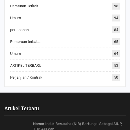
Peraturan Terkait
95
Umum
94
pertanahan
84
Perseroan terbatas
65
Umum
64
ARTIKEL TERBARU
53
Perjanjian / Kontrak
50
Artikel Terbaru
Nomor Induk Berusaha (NIB) Berfungsi Sebagai SIUP,
TDP, API dan…