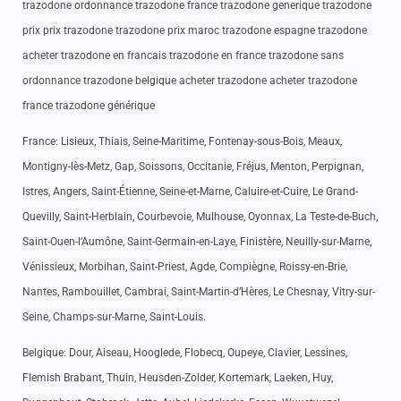
trazodone ordonnance trazodone france trazodone generique trazodone
prix prix trazodone trazodone prix maroc trazodone espagne trazodone
acheter trazodone en francais trazodone en france trazodone sans
ordonnance trazodone belgique acheter trazodone acheter trazodone
france trazodone générique
France: Lisieux, Thiais, Seine-Maritime, Fontenay-sous-Bois, Meaux,
Montigny-lès-Metz, Gap, Soissons, Occitanie, Fréjus, Menton, Perpignan,
Istres, Angers, Saint-Étienne, Seine-et-Marne, Caluire-et-Cuire, Le Grand-
Quevilly, Saint-Herblain, Courbevoie, Mulhouse, Oyonnax, La Teste-de-Buch,
Saint-Ouen-l’Aumône, Saint-Germain-en-Laye, Finistère, Neuilly-sur-Marne,
Vénissieux, Morbihan, Saint-Priest, Agde, Compiègne, Roissy-en-Brie,
Nantes, Rambouillet, Cambrai, Saint-Martin-d’Hères, Le Chesnay, Vitry-sur-
Seine, Champs-sur-Marne, Saint-Louis.
Belgique: Dour, Aiseau, Hooglede, Flobecq, Oupeye, Clavier, Lessines,
Flemish Brabant, Thuin, Heusden-Zolder, Kortemark, Laeken, Huy,