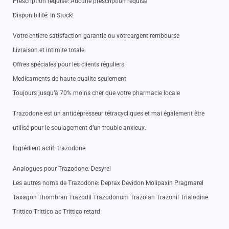
Prescription requise: Aucune prescription requise
Disponibilité: In Stock!
Votre entiere satisfaction garantie ou votreargent rembourse
Livraison et intimite totale
Offres spéciales pour les clients réguliers
Medicaments de haute qualite seulement
Toujours jusqu’à 70% moins cher que votre pharmacie locale
Trazodone est un antidépresseur tétracycliques et mai également être
utilisé pour le soulagement d’un trouble anxieux.
Ingrédient actif: trazodone
Analogues pour Trazodone: Desyrel
Les autres noms de Trazodone: Deprax Devidon Molipaxin Pragmarel
Taxagon Thombran Trazodil Trazodonum Trazolan Trazonil Trialodine
Trittico Trittico ac Trittico retard