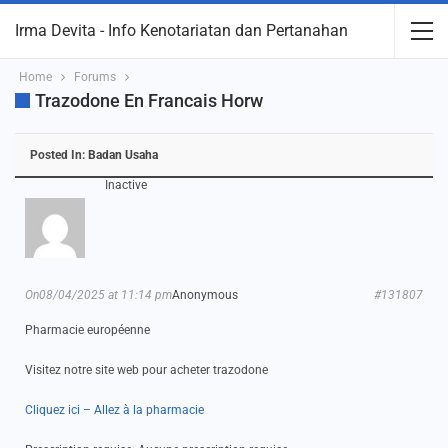
Irma Devita - Info Kenotariatan dan Pertanahan
Home
Forums
Trazodone En Francais Horw
Posted In:
Badan Usaha
Inactive
On08/04/2025 at 11:14 pm
Anonymous
#131807
Pharmacie européenne
Visitez notre site web pour acheter trazodone
Cliquez ici – Allez à la pharmacie