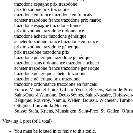
trazodone espagne prix trazodone
prix trazodone prix trazodone
trazodone en france trazodone en francais
acheter trazodone france trazodone prix maroc
trazodone espagne trazodone france
prix trazodone trazodone ordonnance
trazodone acheter trazodone générique
acheter trazodone france trazodone en france
prix trazodone trazodone générique
prix trazodone trazodone prix
trazodone générique trazodone générique
trazodone sans ordonnance trazodone acheter
acheter trazodone france trazodone generique
trazodone générique acheter trazodone
trazodone générique prix trazodone
trazodone ordonnance trazodone en francais
France: Maine-et-Loire, Gif-sur-Yvette, Béziers, Salon-de-Pro
Saint-Ouen-l’Aumône, Deux-Sèvres, Saint-Nazaire, Roissy-en-
Belgique: Rouvroy, Namur, Wellen, Boussu, Wichelen, Turnhou
Ottignies-Louvain-la-Neuve.
Suisse: Stäfa, Kriens, Münsingen, Saint-Prex, St. Gallen, Oftr
Viewing 1 post (of 1 total)
You must be logged in to reply to this topic.