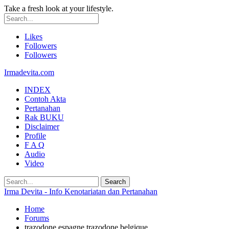
Take a fresh look at your lifestyle.
Likes
Followers
Followers
Irmadevita.com
INDEX
Contoh Akta
Pertanahan
Rak BUKU
Disclaimer
Profile
F A Q
Audio
Video
Irma Devita - Info Kenotariatan dan Pertanahan
Home
Forums
trazodone espagne trazodone belgique