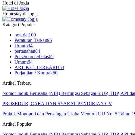
Hotel di Jogja
Homestay di Jogja
Kategori Populer
notariat
100
Peraturan Terkait
95
Umum
94
pertanahan
84
Perseroan terbatas
65
Umum
64
ARTIKEL TERBARU
53
Perjanjian / Kontrak
50
Artikel Terbaru
Nomor Induk Berusaha (NIB) Berfungsi Sebagai SIUP, TDP, API d
PROSEDUR, CARA DAN SYARAT PENDIRIAN CV
Praktik Monopoli dan Persaingan Usaha Menurut UU No. 5 Tahun 1
Artikel Populer
Nomor Induk Berusaha (NIB) Berfungsi Sebagai SIUP, TDP, API d