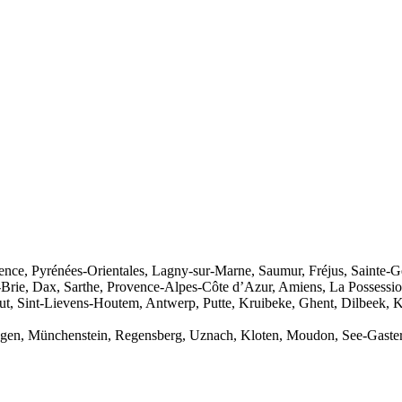
vence, Pyrénées-Orientales, Lagny-sur-Marne, Saumur, Fréjus, Sainte-Ge
Brie, Dax, Sarthe, Provence-Alpes-Côte d’Azur, Amiens, La Possessio
t, Sint-Lievens-Houtem, Antwerp, Putte, Kruibeke, Ghent, Dilbeek, K
ingen, Münchenstein, Regensberg, Uznach, Kloten, Moudon, See-Gaster, 