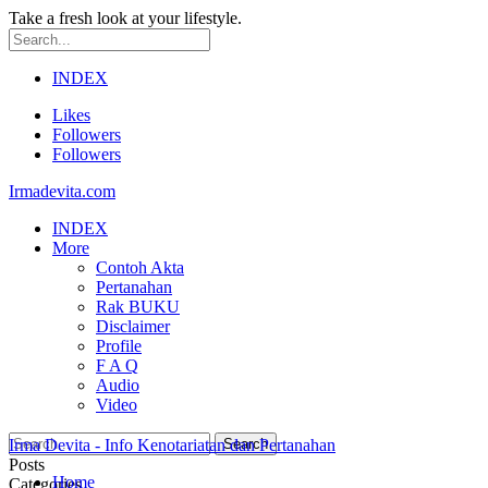
Take a fresh look at your lifestyle.
INDEX
Likes
Followers
Followers
Irmadevita.com
INDEX
More
Contoh Akta
Pertanahan
Rak BUKU
Disclaimer
Profile
F A Q
Audio
Video
Irma Devita - Info Kenotariatan dan Pertanahan
Posts
Home
Categories