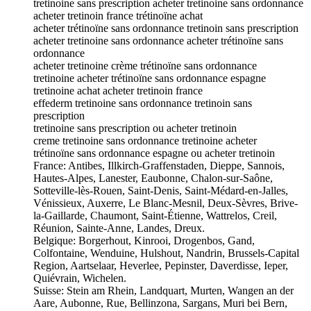
tretinoine sans prescription acheter tretinoine sans ordonnance
acheter tretinoin france trétinoïne achat
acheter trétinoïne sans ordonnance tretinoin sans prescription
acheter tretinoine sans ordonnance acheter trétinoïne sans
ordonnance
acheter tretinoine crème trétinoïne sans ordonnance
tretinoine acheter trétinoïne sans ordonnance espagne
tretinoine achat acheter tretinoin france
effederm tretinoine sans ordonnance tretinoin sans
prescription
tretinoine sans prescription ou acheter tretinoin
creme tretinoine sans ordonnance tretinoine acheter
trétinoïne sans ordonnance espagne ou acheter tretinoin
France: Antibes, Illkirch-Graffenstaden, Dieppe, Sannois,
Hautes-Alpes, Lanester, Eaubonne, Chalon-sur-Saône,
Sotteville-lès-Rouen, Saint-Denis, Saint-Médard-en-Jalles,
Vénissieux, Auxerre, Le Blanc-Mesnil, Deux-Sèvres, Brive-
la-Gaillarde, Chaumont, Saint-Étienne, Wattrelos, Creil,
Réunion, Sainte-Anne, Landes, Dreux.
Belgique: Borgerhout, Kinrooi, Drogenbos, Gand,
Colfontaine, Wenduine, Hulshout, Nandrin, Brussels-Capital
Region, Aartselaar, Heverlee, Pepinster, Daverdisse, Ieper,
Quiévrain, Wichelen.
Suisse: Stein am Rhein, Landquart, Murten, Wangen an der
Aare, Aubonne, Rue, Bellinzona, Sargans, Muri bei Bern,