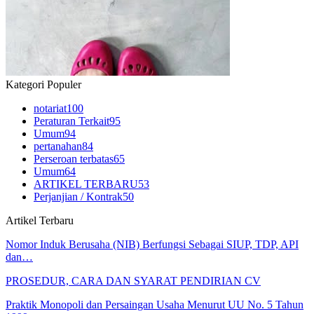
Kategori Populer
notariat
100
Peraturan Terkait
95
Umum
94
pertanahan
84
Perseroan terbatas
65
Umum
64
ARTIKEL TERBARU
53
Perjanjian / Kontrak
50
Artikel Terbaru
Nomor Induk Berusaha (NIB) Berfungsi Sebagai SIUP, TDP, API
dan…
PROSEDUR, CARA DAN SYARAT PENDIRIAN CV
Praktik Monopoli dan Persaingan Usaha Menurut UU No. 5 Tahun