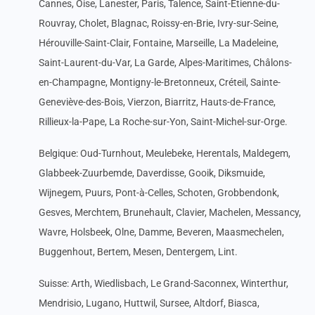
Cannes, Oise, Lanester, Paris, Talence, Saint-Étienne-du-
Rouvray, Cholet, Blagnac, Roissy-en-Brie, Ivry-sur-Seine,
Hérouville-Saint-Clair, Fontaine, Marseille, La Madeleine,
Saint-Laurent-du-Var, La Garde, Alpes-Maritimes, Châlons-
en-Champagne, Montigny-le-Bretonneux, Créteil, Sainte-
Geneviève-des-Bois, Vierzon, Biarritz, Hauts-de-France,
Rillieux-la-Pape, La Roche-sur-Yon, Saint-Michel-sur-Orge.
Belgique: Oud-Turnhout, Meulebeke, Herentals, Maldegem,
Glabbeek-Zuurbemde, Daverdisse, Gooik, Diksmuide,
Wijnegem, Puurs, Pont-à-Celles, Schoten, Grobbendonk,
Gesves, Merchtem, Brunehault, Clavier, Machelen, Messancy,
Wavre, Holsbeek, Olne, Damme, Beveren, Maasmechelen,
Buggenhout, Bertem, Mesen, Dentergem, Lint.
Suisse: Arth, Wiedlisbach, Le Grand-Saconnex, Winterthur,
Mendrisio, Lugano, Huttwil, Sursee, Altdorf, Biasca,