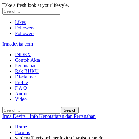
Take a fresh look at your lifestyle.
Likes
Followers
Followers
Irmadevita.com
INDEX
Contoh Akta
Pertanahan
Rak BUKU
Disclaimer
Profile
F A Q
Audio
Video
Irma Devita - Info Kenotariatan dan Pertanahan
Home
Forums
vardenafil prix acheter levitra livraison rapide