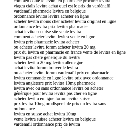
combien coute le levitra en pharmacie procurer levitra
viagra cialis levitra achat quel est le prix du vardénafil
vardenafil pharmacie levitra en belgique
ordonnance levitra levitra acheter en ligne
acheter levitra moins cher acheter levitra original en ligne
ordonnance levitra prix levitra pharmacie
achat levitra securise site vente levitra
comment acheter levitra levitra vente en ligne
levitra prix pharmacie levitra acheter
ou acheter levitra forum acheter levitra 20 mg
prix du levitra en pharmacie en france vente de levitra en ligne
levitra pas chere generique du levitra
acheter levitra 20 mg levitra allemagne
achat levitra forum trouver le levitra
ou acheter levitra forum vardenafil prix en pharmacie
levitra commande en ligne levitra prix avec ordonnance
levitra angleterre prix levitra 10mg pharmacie
levitra avec ou sans ordonnance levitra ou acheter
générique pour levitra levitra pas cher en ligne
acheter levitra en ligne forum levitra suisse
prix levitra 10mg orodispersible prix du levitra sans
ordonnance
levitra en suisse achat levitra 10mg
vente levitra suisse acheter levitra en belgique
vardenafil ordonnance prix de levitra