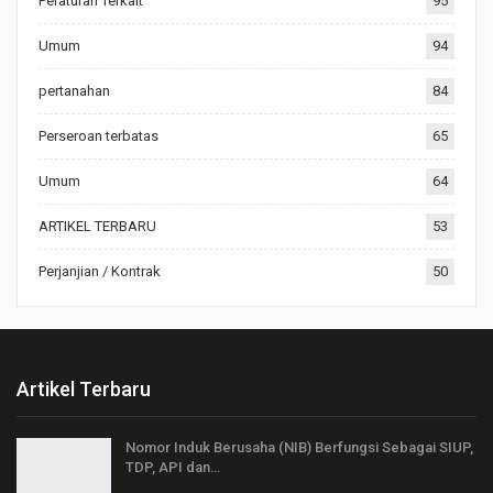
Peraturan Terkait
95
Umum
94
pertanahan
84
Perseroan terbatas
65
Umum
64
ARTIKEL TERBARU
53
Perjanjian / Kontrak
50
Artikel Terbaru
Nomor Induk Berusaha (NIB) Berfungsi Sebagai SIUP,
TDP, API dan…