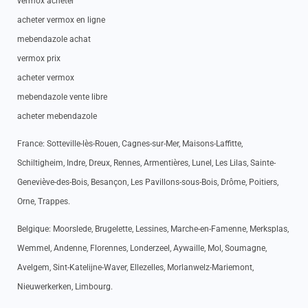
vermox acheter
acheter vermox en ligne
mebendazole achat
vermox prix
acheter vermox
mebendazole vente libre
acheter mebendazole
France: Sotteville-lès-Rouen, Cagnes-sur-Mer, Maisons-Laffitte,
Schiltigheim, Indre, Dreux, Rennes, Armentières, Lunel, Les Lilas, Sainte-
Geneviève-des-Bois, Besançon, Les Pavillons-sous-Bois, Drôme, Poitiers,
Orne, Trappes.
Belgique: Moorslede, Brugelette, Lessines, Marche-en-Famenne, Merksplas,
Wemmel, Andenne, Florennes, Londerzeel, Aywaille, Mol, Soumagne,
Avelgem, Sint-Katelijne-Waver, Ellezelles, Morlanwelz-Mariemont,
Nieuwerkerken, Limbourg.