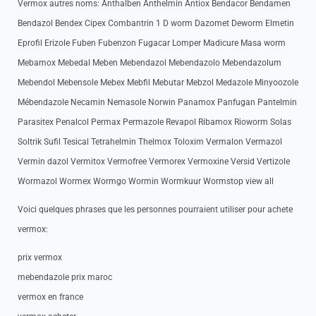
Vermox autres noms: Anthalben Anthelmin Antiox Bendacor Bendamen
Bendazol Bendex Cipex Combantrin 1 D worm Dazomet Deworm Elmetin
Eprofil Erizole Fuben Fubenzon Fugacar Lomper Madicure Masa worm
Mebamox Mebedal Meben Mebendazol Mebendazolo Mebendazolum
Mebendol Mebensole Mebex Mebfil Mebutar Mebzol Medazole Minyoozole
Mébendazole Necamin Nemasole Norwin Panamox Panfugan Pantelmin
Parasitex Penalcol Permax Permazole Revapol Ribamox Rioworm Solas
Soltrik Sufil Tesical Tetrahelmin Thelmox Toloxim Vermalon Vermazol
Vermin dazol Vermitox Vermofree Vermorex Vermoxine Versid Vertizole
Wormazol Wormex Wormgo Wormin Wormkuur Wormstop view all
Voici quelques phrases que les personnes pourraient utiliser pour achete
vermox:
prix vermox
mebendazole prix maroc
vermox en france