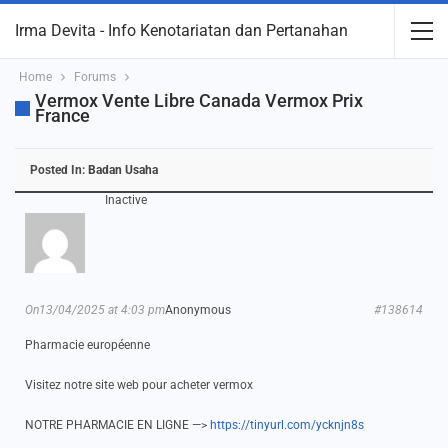
Irma Devita - Info Kenotariatan dan Pertanahan
Home
Forums
Vermox Vente Libre Canada Vermox Prix
France
Posted In:
Badan Usaha
Inactive
On13/04/2025 at 4:03 pm
Anonymous
#138614
Pharmacie européenne
Visitez notre site web pour acheter vermox
NOTRE PHARMACIE EN LIGNE —>
https://tinyurl.com/ycknjn8s