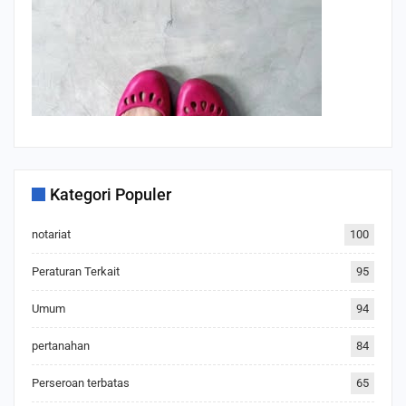
Kategori Populer
notariat
100
Peraturan Terkait
95
Umum
94
pertanahan
84
Perseroan terbatas
65