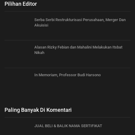
Pilihan Editor
Serba Serbi Restrukturisasi Perusahaan, Merger Dan
Akuisisi
Alasan Rizky Febian dan Mahalini Melakukan Itsbat
Nikah
In Memoriam, Professor Budi Harsono
Paling Banyak Di Komentari
JUAL BELI & BALIK NAMA SERTIFIKAT