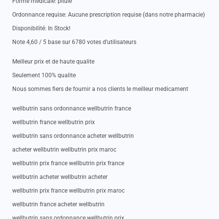
Forme medicale: pilule
Ordonnance requise: Aucune prescription requise (dans notre pharmacie)
Disponibilité: In Stock!
Note 4,60 / 5 base sur 6780 votes d’utilisateurs
Meilleur prix et de haute qualite
Seulement 100% qualite
Nous sommes fiers de fournir a nos clients le meilleur medicament
wellbutrin sans ordonnance wellbutrin france
wellbutrin france wellbutrin prix
wellbutrin sans ordonnance acheter wellbutrin
acheter wellbutrin wellbutrin prix maroc
wellbutrin prix france wellbutrin prix france
wellbutrin acheter wellbutrin acheter
wellbutrin prix france wellbutrin prix maroc
wellbutrin france acheter wellbutrin
wellbutrin sans ordonnance wellbutrin prix