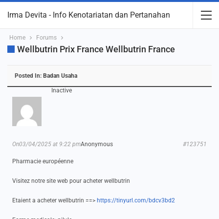
Irma Devita - Info Kenotariatan dan Pertanahan
Home
Forums
Wellbutrin Prix France Wellbutrin France
Posted In:
Badan Usaha
Inactive
On03/04/2025 at 9:22 pm
Anonymous
#123751
Pharmacie européenne
Visitez notre site web pour acheter wellbutrin
Etaient a acheter wellbutrin ==>
https://tinyurl.com/bdcv3bd2