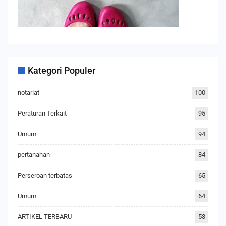
Kategori Populer
notariat
100
Peraturan Terkait
95
Umum
94
pertanahan
84
Perseroan terbatas
65
Umum
64
ARTIKEL TERBARU
53