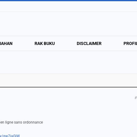
NAHAN
RAK BUKU
DISCLAIMER
PROFI
#
a en ligne sans ordonnance
.ly/gw7iaGjW