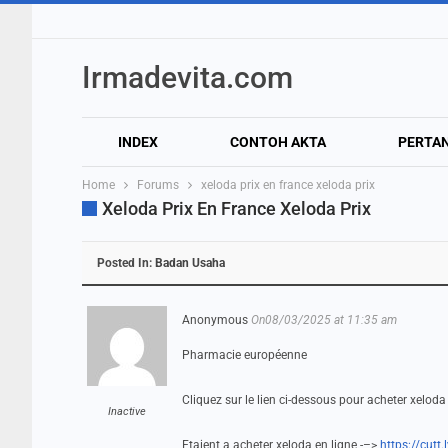
Irmadevita.com
INDEX
CONTOH AKTA
PERTA
Home
Forums
xeloda prix en france xeloda prix
Xeloda Prix En France Xeloda Prix
Posted In:
Badan Usaha
Anonymous
On08/03/2025 at 11:35 am
Pharmacie européenne
Cliquez sur le lien ci-dessous pour acheter xelod
Inactive
Etaient a acheter xeloda en ligne -–>
https://cutt