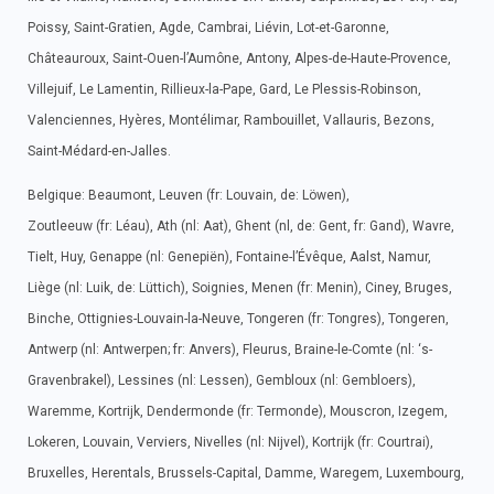
Poissy, Saint-Gratien, Agde, Cambrai, Liévin, Lot-et-Garonne,
Châteauroux, Saint-Ouen-l’Aumône, Antony, Alpes-de-Haute-Provence,
Villejuif, Le Lamentin, Rillieux-la-Pape, Gard, Le Plessis-Robinson,
Valenciennes, Hyères, Montélimar, Rambouillet, Vallauris, Bezons,
Saint-Médard-en-Jalles.
Belgique: Beaumont, Leuven (fr: Louvain, de: Löwen),
Zoutleeuw (fr: Léau), Ath (nl: Aat), Ghent (nl, de: Gent, fr: Gand), Wavre,
Tielt, Huy, Genappe (nl: Genepiën), Fontaine-l’Évêque, Aalst, Namur,
Liège (nl: Luik, de: Lüttich), Soignies, Menen (fr: Menin), Ciney, Bruges,
Binche, Ottignies-Louvain-la-Neuve, Tongeren (fr: Tongres), Tongeren,
Antwerp (nl: Antwerpen; fr: Anvers), Fleurus, Braine-le-Comte (nl: ‘s-
Gravenbrakel), Lessines (nl: Lessen), Gembloux (nl: Gembloers),
Waremme, Kortrijk, Dendermonde (fr: Termonde), Mouscron, Izegem,
Lokeren, Louvain, Verviers, Nivelles (nl: Nijvel), Kortrijk (fr: Courtrai),
Bruxelles, Herentals, Brussels-Capital, Damme, Waregem, Luxembourg,