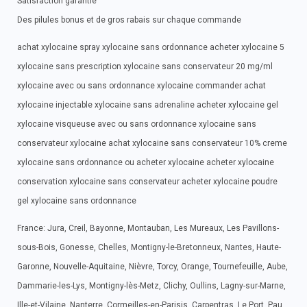
Satisfaction garantie
Des pilules bonus et de gros rabais sur chaque commande
achat xylocaine spray xylocaine sans ordonnance acheter xylocaine 5
xylocaine sans prescription xylocaine sans conservateur 20 mg/ml
xylocaine avec ou sans ordonnance xylocaine commander achat
xylocaine injectable xylocaine sans adrenaline acheter xylocaine gel
xylocaine visqueuse avec ou sans ordonnance xylocaine sans
conservateur xylocaine achat xylocaine sans conservateur 10% creme
xylocaine sans ordonnance ou acheter xylocaine acheter xylocaine
conservation xylocaine sans conservateur acheter xylocaine poudre
gel xylocaine sans ordonnance
France: Jura, Creil, Bayonne, Montauban, Les Mureaux, Les Pavillons-
sous-Bois, Gonesse, Chelles, Montigny-le-Bretonneux, Nantes, Haute-
Garonne, Nouvelle-Aquitaine, Nièvre, Torcy, Orange, Tournefeuille, Aube,
Dammarie-les-Lys, Montigny-lès-Metz, Clichy, Oullins, Lagny-sur-Marne,
Ille-et-Vilaine, Nanterre, Cormeilles-en-Parisis, Carpentras, Le Port, Pau,