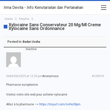
Irma Devita - Info Kenotariatan dan Pertanahan
Home
Forums
Xylocaine Sans Conservateur 20 Mg/ml Creme
Xylocaine Sans Ordonnance
Posted In:
Badan Usaha
Inactive
On04/04/2025 at 12:20 pm
Anonymous
#124919
Pharmacie européenne
Visitez notre site web pour acheter xylocaine
Allez à la pharmacie —>
https://tinyurl.com/mvfw28pm