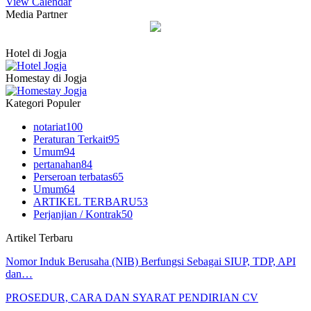
View Calendar
Media Partner
Hotel di Jogja
Homestay di Jogja
Kategori Populer
notariat
100
Peraturan Terkait
95
Umum
94
pertanahan
84
Perseroan terbatas
65
Umum
64
ARTIKEL TERBARU
53
Perjanjian / Kontrak
50
Artikel Terbaru
Nomor Induk Berusaha (NIB) Berfungsi Sebagai SIUP, TDP, API
dan…
PROSEDUR, CARA DAN SYARAT PENDIRIAN CV