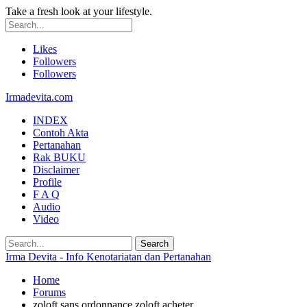
Take a fresh look at your lifestyle.
Likes
Followers
Followers
Irmadevita.com
INDEX
Contoh Akta
Pertanahan
Rak BUKU
Disclaimer
Profile
F A Q
Audio
Video
Irma Devita - Info Kenotariatan dan Pertanahan
Home
Forums
zoloft sans ordonnance zoloft acheter