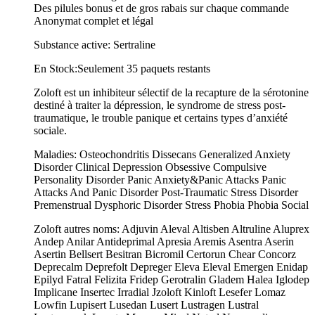
Des pilules bonus et de gros rabais sur chaque commande
Anonymat complet et légal
Substance active: Sertraline
En Stock:Seulement 35 paquets restants
Zoloft est un inhibiteur sélectif de la recapture de la sérotonine
destiné à traiter la dépression, le syndrome de stress post-
traumatique, le trouble panique et certains types d’anxiété
sociale.
Maladies: Osteochondritis Dissecans Generalized Anxiety
Disorder Clinical Depression Obsessive Compulsive
Personality Disorder Panic Anxiety&Panic Attacks Panic
Attacks And Panic Disorder Post-Traumatic Stress Disorder
Premenstrual Dysphoric Disorder Stress Phobia Phobia Social
Zoloft autres noms: Adjuvin Aleval Altisben Altruline Aluprex
Andep Anilar Antideprimal Apresia Aremis Asentra Aserin
Asertin Bellsert Besitran Bicromil Certorun Chear Concorz
Deprecalm Deprefolt Depreger Eleva Eleval Emergen Enidap
Epilyd Fatral Felizita Fridep Gerotralin Gladem Halea Iglodep
Implicane Insertec Irradial Jzoloft Kinloft Lesefer Lomaz
Lowfin Lupisert Lusedan Lusert Lustragen Lustral