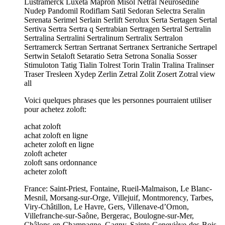
Lustramerck Luxeta Mapron Misol Netral Neurosedine
Nudep Pandomil Rodiflam Satil Sedoran Selectra Seralin
Serenata Serimel Serlain Serlift Serolux Serta Sertagen Sertal
Sertiva Sertra Sertra q Sertrabian Sertragen Sertral Sertralin
Sertralina Sertralini Sertralinum Sertralix Sertralon
Sertramerck Sertran Sertranat Sertranex Sertraniche Sertrapel
Sertwin Setaloft Setaratio Setra Setrona Sonalia Sosser
Stimuloton Tatig Tialin Tolrest Torin Tralin Tralina Tralinser
Traser Tresleen Xydep Zerlin Zetral Zolit Zosert Zotral view
all
Voici quelques phrases que les personnes pourraient utiliser
pour achetez zoloft:
achat zoloft
achat zoloft en ligne
acheter zoloft en ligne
zoloft acheter
zoloft sans ordonnance
acheter zoloft
France: Saint-Priest, Fontaine, Rueil-Malmaison, Le Blanc-
Mesnil, Morsang-sur-Orge, Villejuif, Montmorency, Tarbes,
Viry-Châtillon, Le Havre, Gers, Villenave-d’Ornon,
Villefranche-sur-Saône, Bergerac, Boulogne-sur-Mer,
Châlons-en-Champagne, Gagny, Sainte-Geneviève-des-Bois,