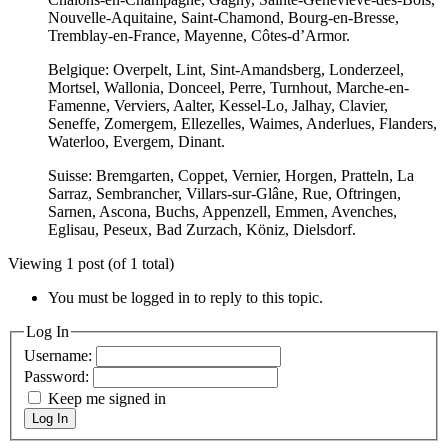
Nouvelle-Aquitaine, Saint-Chamond, Bourg-en-Bresse,
Tremblay-en-France, Mayenne, Côtes-d’Armor.
Belgique: Overpelt, Lint, Sint-Amandsberg, Londerzeel,
Mortsel, Wallonia, Donceel, Perre, Turnhout, Marche-en-
Famenne, Verviers, Aalter, Kessel-Lo, Jalhay, Clavier,
Seneffe, Zomergem, Ellezelles, Waimes, Anderlues, Flanders,
Waterloo, Evergem, Dinant.
Suisse: Bremgarten, Coppet, Vernier, Horgen, Pratteln, La
Sarraz, Sembrancher, Villars-sur-Glâne, Rue, Oftringen,
Sarnen, Ascona, Buchs, Appenzell, Emmen, Avenches,
Eglisau, Peseux, Bad Zurzach, Köniz, Dielsdorf.
Viewing 1 post (of 1 total)
You must be logged in to reply to this topic.
Log In
Username:
Password:
Keep me signed in
Log In