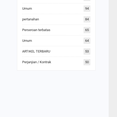
Umum
94
pertanahan
84
Perseroan terbatas
65
Umum
64
ARTIKEL TERBARU
53
Perjanjian / Kontrak
50