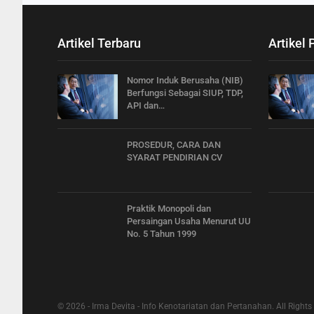
Artikel Terbaru
Artikel 
Nomor Induk Berusaha (NIB)
Berfungsi Sebagai SIUP, TDP,
API dan…
PROSEDUR, CARA DAN
SYARAT PENDIRIAN CV
Praktik Monopoli dan
Persaingan Usaha Menurut UU
No. 5 Tahun 1999
© 2026 - Irma Devita - Info Kenotariatan dan Pertanahan. All Rights