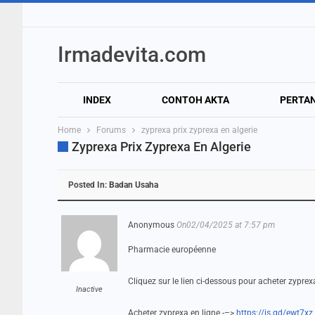
Irmadevita.com
INDEX
CONTOH AKTA
PERTA
Home
Forums
zyprexa prix zyprexa en algerie
Zyprexa Prix Zyprexa En Algerie
Posted In:
Badan Usaha
Anonymous
On02/04/2025 at 7:57 pm
Pharmacie européenne
Cliquez sur le lien ci-dessous pour acheter zypr
Inactive
Acheter zyprexa en ligne -–>
https://is.gd/ewt7xz