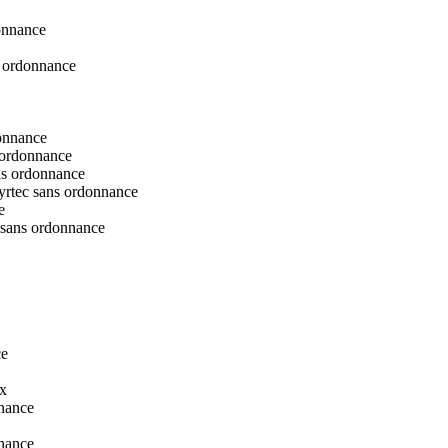
donnance
s ordonnance
donnance
s ordonnance
ns ordonnance
zyrtec sans ordonnance
e
c sans ordonnance
ce
ix
nnance
nnance