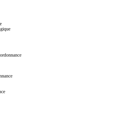
e
lgique
s ordonnance
onnance
nce