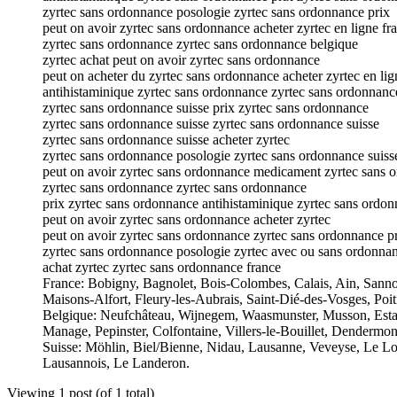
zyrtec sans ordonnance posologie zyrtec sans ordonnance prix
peut on avoir zyrtec sans ordonnance acheter zyrtec en ligne fr
zyrtec sans ordonnance zyrtec sans ordonnance belgique
zyrtec achat peut on avoir zyrtec sans ordonnance
peut on acheter du zyrtec sans ordonnance acheter zyrtec en lig
antihistaminique zyrtec sans ordonnance zyrtec sans ordonnanc
zyrtec sans ordonnance suisse prix zyrtec sans ordonnance
zyrtec sans ordonnance suisse zyrtec sans ordonnance suisse
zyrtec sans ordonnance suisse acheter zyrtec
zyrtec sans ordonnance posologie zyrtec sans ordonnance suiss
peut on avoir zyrtec sans ordonnance medicament zyrtec sans 
zyrtec sans ordonnance zyrtec sans ordonnance
prix zyrtec sans ordonnance antihistaminique zyrtec sans ordo
peut on avoir zyrtec sans ordonnance acheter zyrtec
peut on avoir zyrtec sans ordonnance zyrtec sans ordonnance p
zyrtec sans ordonnance posologie zyrtec avec ou sans ordonna
achat zyrtec zyrtec sans ordonnance france
France: Bobigny, Bagnolet, Bois-Colombes, Calais, Ain, Sannoi
Maisons-Alfort, Fleury-les-Aubrais, Saint-Dié-des-Vosges, Poi
Belgique: Neufchâteau, Wijnegem, Waasmunster, Musson, Estai
Manage, Pepinster, Colfontaine, Villers-le-Bouillet, Denderm
Suisse: Möhlin, Biel/Bienne, Nidau, Lausanne, Veveyse, Le Lo
Lausannois, Le Landeron.
Viewing 1 post (of 1 total)