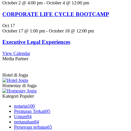
October 2 @ 4:00 pm
-
October 4 @ 12:00 pm
CORPORATE LIFE CYCLE BOOTCAMP
Oct
17
October 17 @ 1:00 pm
-
October 18 @ 12:00 pm
Executive Legal Experiences
View Calendar
Media Partner
Hotel di Jogja
Homestay di Jogja
Kategori Populer
notariat
100
Peraturan Terkait
95
Umum
94
pertanahan
84
Perseroan terbatas
65