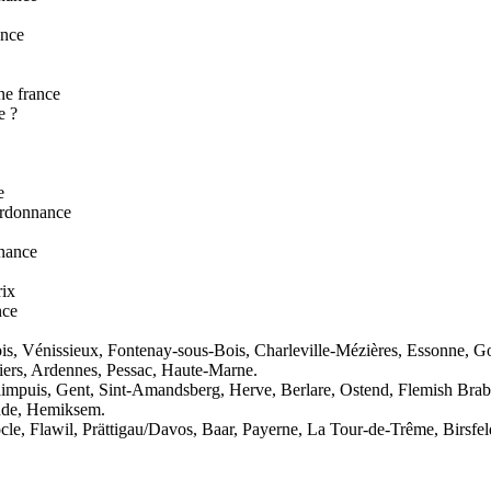
ance
ne france
e ?
e
ordonnance
nnance
rix
nce
s, Vénissieux, Fontenay-sous-Bois, Charleville-Mézières, Essonne, Gou
tiers, Ardennes, Pessac, Haute-Marne.
mpuis, Gent, Sint-Amandsberg, Herve, Berlare, Ostend, Flemish Braba
onde, Hemiksem.
cle, Flawil, Prättigau/Davos, Baar, Payerne, La Tour-de-Trême, Birsf