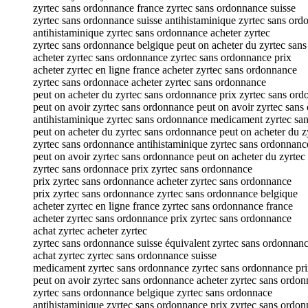
zyrtec sans ordonnance france zyrtec sans ordonnance suisse
zyrtec sans ordonnance suisse antihistaminique zyrtec sans or
antihistaminique zyrtec sans ordonnance acheter zyrtec
zyrtec sans ordonnance belgique peut on acheter du zyrtec san
acheter zyrtec sans ordonnance zyrtec sans ordonnance prix
acheter zyrtec en ligne france acheter zyrtec sans ordonnance
zyrtec sans ordonnace acheter zyrtec sans ordonnance
peut on acheter du zyrtec sans ordonnance prix zyrtec sans or
peut on avoir zyrtec sans ordonnance peut on avoir zyrtec san
antihistaminique zyrtec sans ordonnance medicament zyrtec sa
peut on acheter du zyrtec sans ordonnance peut on acheter du 
zyrtec sans ordonnance antihistaminique zyrtec sans ordonnanc
peut on avoir zyrtec sans ordonnance peut on acheter du zyrte
zyrtec sans ordonnace prix zyrtec sans ordonnance
prix zyrtec sans ordonnance acheter zyrtec sans ordonnance
prix zyrtec sans ordonnance zyrtec sans ordonnance belgique
acheter zyrtec en ligne france zyrtec sans ordonnance france
acheter zyrtec sans ordonnance prix zyrtec sans ordonnance
achat zyrtec acheter zyrtec
zyrtec sans ordonnance suisse équivalent zyrtec sans ordonnan
achat zyrtec zyrtec sans ordonnance suisse
medicament zyrtec sans ordonnance zyrtec sans ordonnance pr
peut on avoir zyrtec sans ordonnance acheter zyrtec sans ordo
zyrtec sans ordonnance belgique zyrtec sans ordonnace
antihistaminique zyrtec sans ordonnance prix zyrtec sans ordo