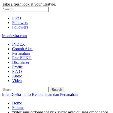
Take a fresh look at your lifestyle.
Likes
Followers
Followers
Irmadevita.com
INDEX
Contoh Akta
Pertanahan
Rak BUKU
Disclaimer
Profile
F A Q
Audio
Video
Irma Devita - Info Kenotariatan dan Pertanahan
Home
Forums
zyrtec sans ordonnance prix zyrtec avec ou sans ordonnance