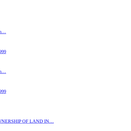
an…
999
an…
999
NERSHIP OF LAND IN…