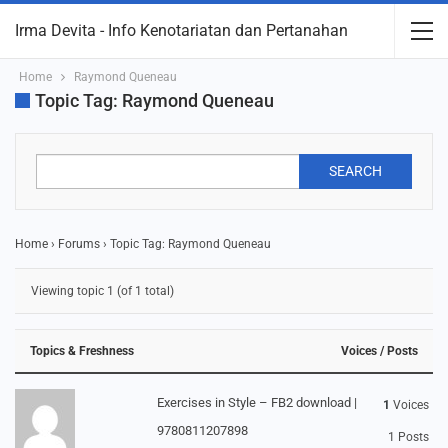
Irma Devita - Info Kenotariatan dan Pertanahan
Home
Raymond Queneau
Topic Tag: Raymond Queneau
Home
›
Forums
›
Topic Tag: Raymond Queneau
Viewing topic 1 (of 1 total)
Topics & Freshness
Voices / Posts
Exercises in Style – FB2 download |
1
Voices
9780811207898
1
Posts