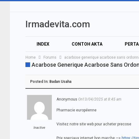
Irmadevita.com
INDEX
CONTOH AKTA
PERT
Home
Forums
acarbose generique acarbose sans ordon
Acarbose Generique Acarbose Sans Ordo
Posted In:
Badan Usaha
Anonymous
On13/04/2025 at 8:45 am
Pharmacie européenne
Visitez notre site web pour acheter precose
Inactive
Prix speciaux internet bon marche —>
https://t