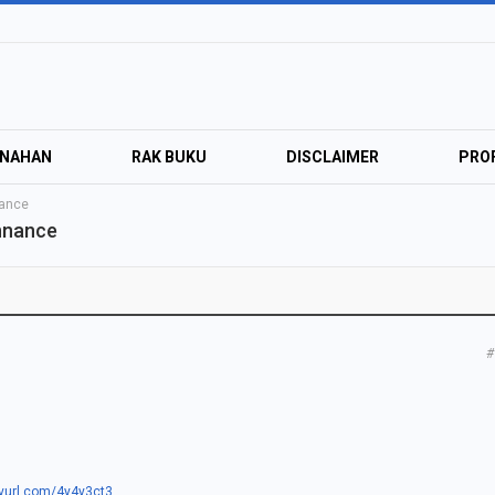
ANAHAN
RAK BUKU
DISCLAIMER
PROF
nance
nnance
#
inyurl.com/4y4y3ct3