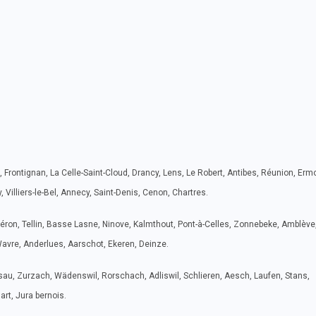
 Frontignan, La Celle-Saint-Cloud, Drancy, Lens, Le Robert, Antibes, Réunion, Erm
 Villiers-le-Bel, Annecy, Saint-Denis, Cenon, Chartres.
Fléron, Tellin, Basse Lasne, Ninove, Kalmthout, Pont-à-Celles, Zonnebeke, Amblève
avre, Anderlues, Aarschot, Ekeren, Deinze.
sau, Zurzach, Wädenswil, Rorschach, Adliswil, Schlieren, Aesch, Laufen, Stans,
art, Jura bernois.