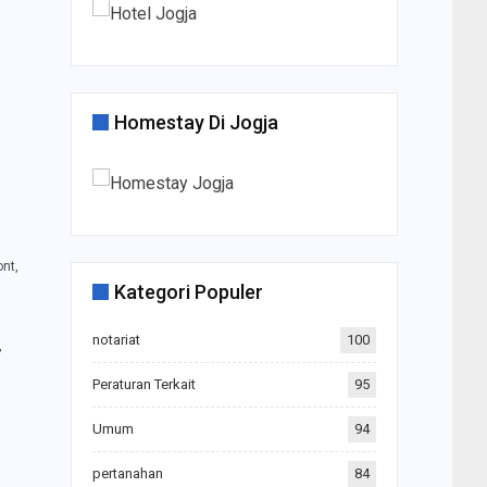
Homestay Di Jogja
ont,
Kategori Populer
notariat
100
,
Peraturan Terkait
95
Umum
94
pertanahan
84