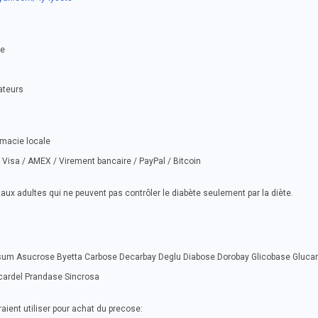
se
sateurs
rmacie locale
Visa / AMEX / Virement bancaire / PayPal / Bitcoin
2 aux adultes qui ne peuvent pas contrôler le diabète seulement par la diète.
sum Asucrose Byetta Carbose Decarbay Deglu Diabose Dorobay Glicobase Glucar
cardel Prandase Sincrosa
ient utiliser pour achat du precose: