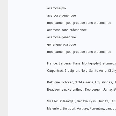
acarbose prix
acarbose générique
medicament pour precose sans ordonnance
acarbose sans ordonnance
acarbose generique
generique acarbose
médicament pour precose sans ordonnance
France: Bergerac, Paris, Montigny-le-Bretonneux,
Carpentras, Gradignan, Nord, Sainte-Anne, Clichy,
Belgique: Schoten, Sint-Laureins, Erquelinnes, 
Beauvechain, Herenthout, Keerbergen, Jalhay, W
Suisse: Oberaargau, Geneva, Lyss, Thônex, Heri
Maienfeld, Burgdorf, Aarburg, Porrentruy, Landqu