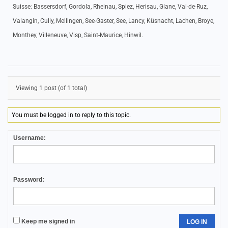
Suisse: Bassersdorf, Gordola, Rheinau, Spiez, Herisau, Glane, Val-de-Ruz,
Valangin, Cully, Mellingen, See-Gaster, See, Lancy, Küsnacht, Lachen, Broye,
Monthey, Villeneuve, Visp, Saint-Maurice, Hinwil.
Viewing 1 post (of 1 total)
You must be logged in to reply to this topic.
Username:
Password:
Keep me signed in
LOG IN