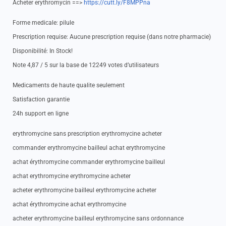
Acheter erythromycin ==>
https://cutt.ly/F8MPPna
Forme medicale: pilule
Prescription requise: Aucune prescription requise (dans notre pharmacie)
Disponibilité: In Stock!
Note 4,87 / 5 sur la base de 12249 votes d’utilisateurs
Medicaments de haute qualite seulement
Satisfaction garantie
24h support en ligne
erythromycine sans prescription erythromycine acheter
commander erythromycine bailleul achat erythromycine
achat érythromycine commander erythromycine bailleul
achat erythromycine erythromycine acheter
acheter erythromycine bailleul erythromycine acheter
achat érythromycine achat erythromycine
acheter erythromycine bailleul erythromycine sans ordonnance