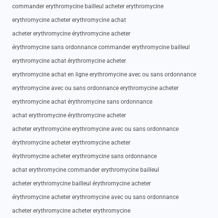
commander erythromycine bailleul acheter erythromycine
erythromycine acheter erythromycine achat
acheter erythromycine érythromycine acheter
érythromycine sans ordonnance commander erythromycine bailleul
erythromycine achat érythromycine acheter
erythromycine achat en ligne erythromycine avec ou sans ordonnance
erythromycine avec ou sans ordonnance erythromycine acheter
erythromycine achat érythromycine sans ordonnance
achat erythromycine érythromycine acheter
acheter erythromycine erythromycine avec ou sans ordonnance
érythromycine acheter erythromycine acheter
érythromycine acheter erythromycine sans ordonnance
achat erythromycine commander erythromycine bailleul
acheter erythromycine bailleul érythromycine acheter
érythromycine acheter erythromycine avec ou sans ordonnance
acheter erythromycine acheter erythromycine