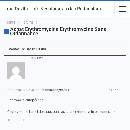
Irma Devita - Info Kenotariatan dan Pertanahan
Home
Forums
Achat Erythromycine Erythromycine Sans
Ordonnance
Posted In:
Badan Usaha
Inactive
On12/04/2025 at 12:15 pm
Anonymous
#136819
Pharmacie européenne
Cliquez sur le lien ci-dessous pour acheter erythromycin en ligne sans
ordonnance