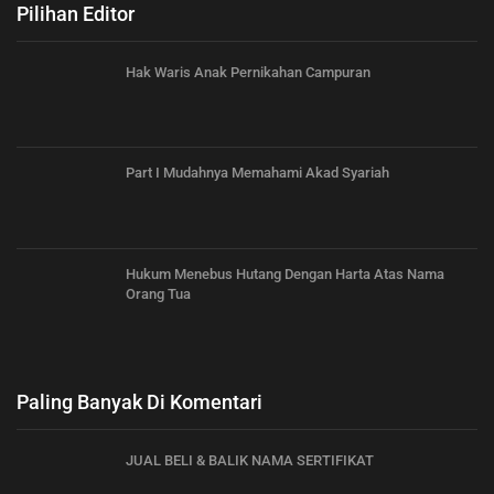
Pilihan Editor
Hak Waris Anak Pernikahan Campuran
Part I Mudahnya Memahami Akad Syariah
Hukum Menebus Hutang Dengan Harta Atas Nama
Orang Tua
Paling Banyak Di Komentari
JUAL BELI & BALIK NAMA SERTIFIKAT