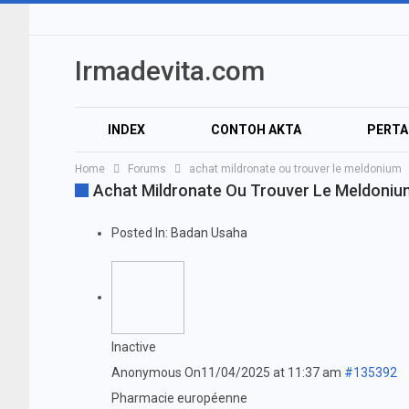
Irmadevita.com
INDEX
CONTOH AKTA
PERT
Home
Forums
achat mildronate ou trouver le meldonium
AUDIO
VIDEO
Achat Mildronate Ou Trouver Le Meldoniu
Posted In:
Badan Usaha
Inactive
Anonymous
On11/04/2025 at 11:37 am
#135392
Pharmacie européenne