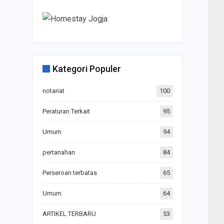
Kategori Populer
notariat
100
Peraturan Terkait
95
Umum
94
pertanahan
84
Perseroan terbatas
65
Umum
64
ARTIKEL TERBARU
53