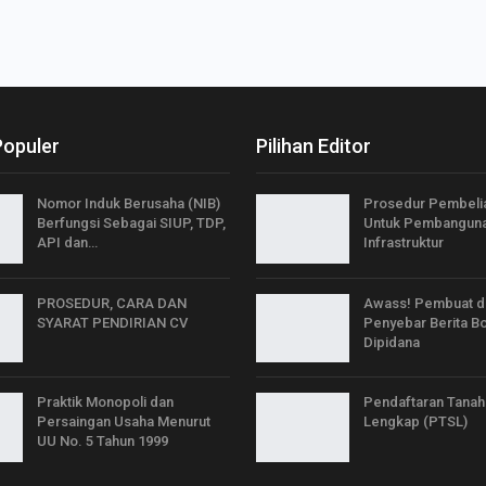
Populer
Pilihan Editor
Nomor Induk Berusaha (NIB)
Prosedur Pembeli
Berfungsi Sebagai SIUP, TDP,
Untuk Pembangun
API dan…
Infrastruktur
PROSEDUR, CARA DAN
Awass! Pembuat d
SYARAT PENDIRIAN CV
Penyebar Berita B
Dipidana
Praktik Monopoli dan
Pendaftaran Tanah
Persaingan Usaha Menurut
Lengkap (PTSL)
UU No. 5 Tahun 1999