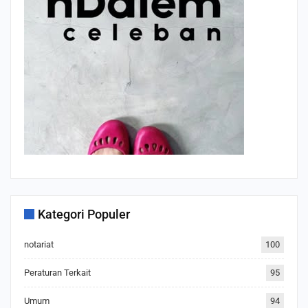
Kategori Populer
notariat
100
Peraturan Terkait
95
Umum
94