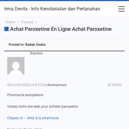
Irma Devita - Info Kenotariatan dan Pertanahan
Home
Forums
Achat Paroxetine En Ligne Achat Paroxetine
Posted In:
Badan Usaha
Inactive
On13/04/2025 at 8:57 pm
Anonymous
#138953
Pharmacie européenne
Visitez notre site web pour acheter paroxetine
Cliquez ici – Allez à la pharmacie