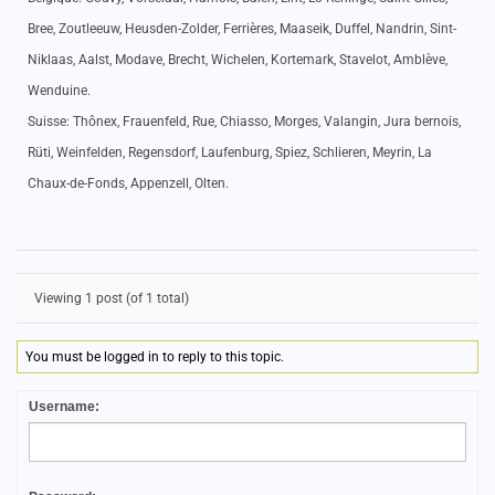
Bree, Zoutleeuw, Heusden-Zolder, Ferrières, Maaseik, Duffel, Nandrin, Sint-
Niklaas, Aalst, Modave, Brecht, Wichelen, Kortemark, Stavelot, Amblève,
Wenduine.
Suisse: Thônex, Frauenfeld, Rue, Chiasso, Morges, Valangin, Jura bernois,
Rüti, Weinfelden, Regensdorf, Laufenburg, Spiez, Schlieren, Meyrin, La
Chaux-de-Fonds, Appenzell, Olten.
Viewing 1 post (of 1 total)
You must be logged in to reply to this topic.
Username: