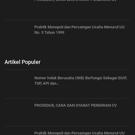
Praktik Monopoli dan Persaingan Usaha Menurut UU
No. 5 Tahun 1999
Artikel Populer
Nomor Induk Berusaha (NIB) Berfungsi Sebagai SIUP,
TDP, API dan…
PROSEDUR, CARA DAN SYARAT PENDIRIAN CV
Praktik Monopoli dan Persaingan Usaha Menurut UU